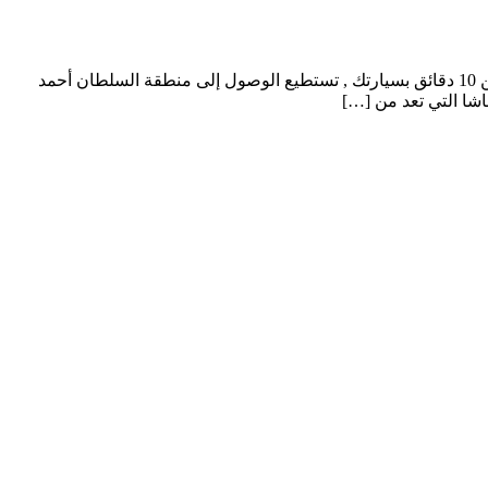
شقق سكنية مركزية ضمن اسطنبول مشروع سكني عائلي Ario-013 في غازي عثمان باشا لماذا شراء شقة في مشروع Ario-013 ؟ أقل من 10 دقائق بسيارتك , تستطيع الوصول إلى منطقة السلطان أحمد
شا التي تعد من […]