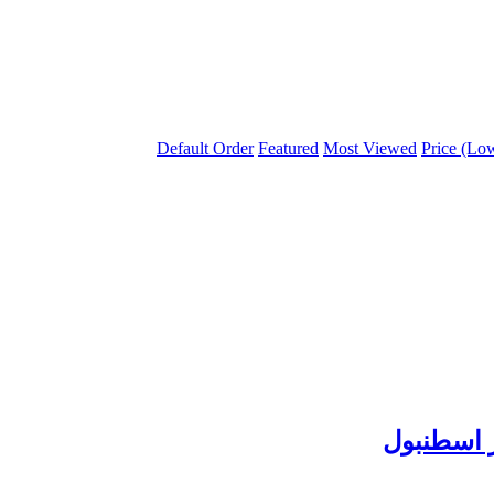
Default Order
Featured
Most Viewed
Price (Lo