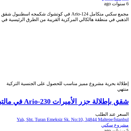
6 سنوات ago
الذهبي في منطقة هالكالي المركزية القريبة من الطرق الرئيسية ف
إطلالة بحرية
مشروع مميز
مناسب للحصول على الجنسية التركية
منتهي
شقق بإطلالة جزر الأميرات Ario-230 في مالتبه اسطنبول
السعر عند الطلب
Yalı, Şht. Turan Emeksiz Sk. No:10, 34844 Maltepe/İstanbul
مشروع سكني
5 سنوات ago