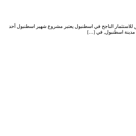
ني Ario-152 في بغجلار اسطنبول شقق للاستثمار الناجح في اسطنبول لماذا شراء شقة في مشروع Ario-152 – شقق للاستثمار الناجح في اسطنبول يعتبر مشروع شهير اسطنبول أحد