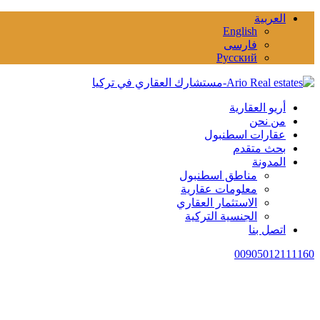
العربية
English
فارسی
Русский
أريو العقارية
من نحن
عقارات اسطنبول
بحث متقدم
المدونة
مناطق اسطنبول
معلومات عقارية
الاستثمار العقاري
الجنسية التركية
اتصل بنا
00905012111160