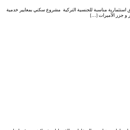
الأميرات Ario-230 في مالتبه اسطنبول شقق ساحلية بإطلالة جزر الأميرات لماذا شراء شقة في مشروع Ario-230 – شقق استثمارية مناسبة للجنسية التركية مشروع سكني بمعايير خدمية
 و جزر الأميرات […]