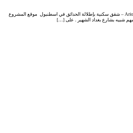
مجمع سكني متكامل Ario-124 في كوتشوك شكمجه اسطنبول شقق سكنية بإطلالة خضراء في اسطنبول لماذا شراء شقة في مشروع Ario-124 – شقق سكنية بإطلالة الحدائق في اسطنبول موقع المشروع
 شبيه بشارع بغداد الشهير . على […]