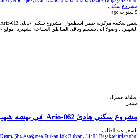
olları, Abdi İpekçi Cd. No:36, 34255, 34255 Gaziosmanpaşa/İstanbul
مشروع سكني
5 سنوات ago
الشهيرة , وصولاً الى تقسيم وباقي المناطق السياحة الشهيرة. موق
إطلالة خضراء
منتهي
مشروع سكني هادئ Ario-062 في بهشه شهير اسطنبول
السعر عند الطلب
 Kısım, Şht. Asteğmen Furkan Işik Bulvari, 34488 Başakşehir/İstanbul