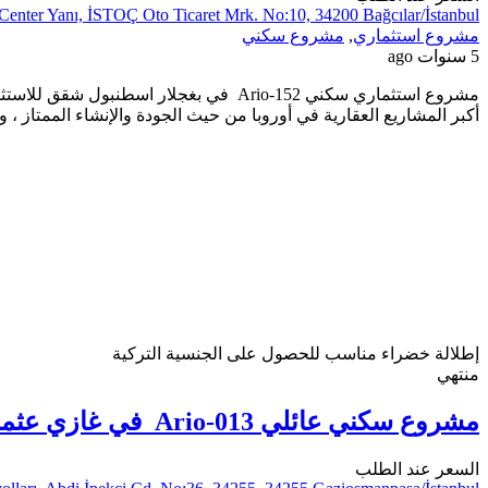
Center Yanı, İSTOÇ Oto Ticaret Mrk. No:10, 34200 Bağcılar/İstanbul
مشروع استثماري
,
مشروع سكني
5 سنوات ago
أكبر المشاريع العقارية في أوروبا من حيث الجودة والإنشاء الممتاز ، والذي يرتفع في موقع مم
إطلالة خضراء
مناسب للحصول على الجنسية التركية
منتهي
مشروع سكني عائلي Ario-013 في غازي عثمان باشا في اسطنبول
السعر عند الطلب