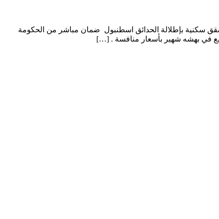
هادئ Ario-062 في بهشه شهير اسطنبول شقق سكنية بإطلالة الحدائق اسطنبول لماذا شراء شقة في مشروع Ario-062 – شقق سكنية بإطلالة الحدائق اسطنبول ضمان مباشر من الحكومة
ع في بهشه شهير بأسعار منافسة . […]