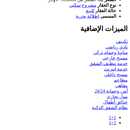
نوع العقار
مشروع سكني
حالة العقار
للبيع
المسمى
إطلالة بحرية
الميزات الإضافية
تكييف
نادي رياضي
ساونا وحمام تركي
مسبح خارجي
خدمة تنظيف الشقق
خدمة انترنت
مسبح داخلي
مطاعم
مقاهي
أمن وحماية 24/24
مول تجاري
حدائق أطفال
نظام الشقق الذكية
1+1
1+2