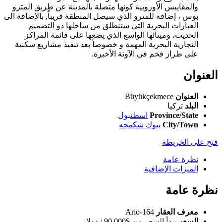
والمقاييس الأوروبية كونها متصلة بالمدينة عن طريق المترو
بوس ، إضافة للمترو الذي سيصل المنطقة قريباً, بالإضافة الى
العبارات البحرية التي ستنطلق من ساحلها ذو التصميم
الحديث، ومينائها الواسع الذي يضعها على قائمة المراكز
التجارية البحرية المهمة و خصوصاً بعد تنفيذ مشاريع سكنية
على طراز فخم في الآونة الأخيرة.
العنوان
العنوان
Büyükçekmece
البلد
تركيا
Province/State
اسطنبول
City/Town
بيوك شكمجه
فتح على الخريطة
نظرة عامة
الميزات الإضافية
نظرة عامة
معرف العقار
Ario-164
السعر
يبدأ السعر من
$90,000
/ دولار