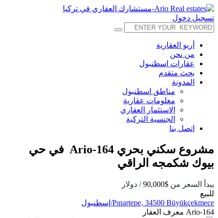
تسجيل دخول
أريو العقارية
من نحن
عقارات اسطنبول
بحث متقدم
المدونة
مناطق اسطنبول
معلومات عقارية
الاستثمار العقاري
الجنسية التركية
اتصل بنا
مشروع سكني بحري Ario-164 في حي
بيوك شكمجه الراقي
يبدأ السعر من
$90,000
/ دولار
للبيع
Pınartepe, 34500 Büyükçekmece/إسطنبول
Ario-164
معرف العقار