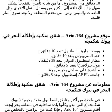
10 دقائق من المشروع , ما من شأنه تأمين التنقلات بشكل
سهل جداً, بالإضافة إلى الكثير من وسائل النقل الأخرى مثل
الباصات والميني بوس التي تخدم المنطقة ولا تبعد سوى أمتار
قليلة.
موقع مشروع
Ario-164 –
شقق سكنية بإطلالة البحر في
بيوك شكمجه
ويست مارينا اسطنبول تبعد 10 دقائق .
خط المتروبوس يبعد 10 دقائق.
مطار اسطنبول الدولي يبعد 38 دقيقة .
مول بيرلافيزتا يبعد 5 دقائق .
مباشرة على ساحل بحر مرمرة .
جامعة AREL إسطنبول تبعد 8 دقائق .
معلومات عن مشروع
Ario-164 –
شقق سكنية بإطلالة
البحر في بيوك شكمجه
في واحدة من أكثر مناطق اسطنبول متعة وحيوية ( بيوك
شكمجة ), التي تبدو وكأنها بلدة ساحلية في منطقة بحر إيجة،
أقيم مشروع
Ario-164
,
فإذا كنت من الراغبين بالتخلص من