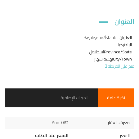
العنوان
العنوان
Başakşehir/İstanbul
البلد
تركيا
Province/State
اسطنبول
City/Town
بهشة شهير
فتح على الخريطة
نظرة عامة
الميزات الإضافية
معرف العقار
Ario-062
السعر عند الطلب
السعر