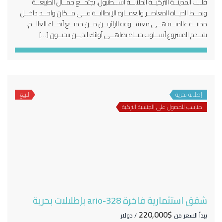
قلــب المدينــة التركيــة الخلابــة اســطنبول. يجتمــع جمــال الطبيعــة
ونمــط الحيــاة المعاصــر والعمــارة الإيطاليــة فــي مــكان واحــد داخــل
مدينــة عالميــة هــي معشــوقة الزائريــن مــن جميــع أنحــاء العالــم.
يقــدم المشروع أســلوب حيــاة يضاهــى أولئك الذيــن يبحثــون […]
إطلالة بحرية
للبيع
مناسب للحصول على الجنسية التركية
شقق استثمارية فاخرة 328-ario بإطلالات بحرية
$220,000
يبدأ السعر من
/ دولار