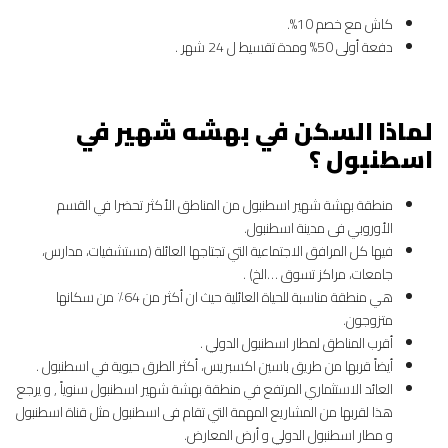
كاش مع خصم 10%.
دفعة أولى 50% ومدة تقسيط ل 24 شهر .
لماذا السكن في بهشه شهير في
اسطنبول ؟
منطقة بهشة شهير اسطنبول من المناطق الأكثر تحضرا في القسم
الأوروبي فى مدينة اسطنبول.
فيها كل المرافق الاجتماعية التي تجتاجها العائلة (مستشفيات، مدارس،
جامعات، مراكز تسوق …الخ) .
هي منطقة مناسبة للحياة العائلية حيث ان أكثر من 64٪ من سكانها
متزوجون.
أقرب المناطق لمطار اسطنبول الدولي .
أيضاً قربها من طريق باسين اكسبريس، أكثر الطرق حيوية في اسطنبول .
العائد الاستثماري المرتفع في منطقة بهشة شهير اسطنبول سنوياً , و يرجع
هذا لقربها من المشاريع المهمة التي تقام فى اسطنبول مثل قناة اسطنبول
و مطار اسطنبول الدولي و أرض المعارض.