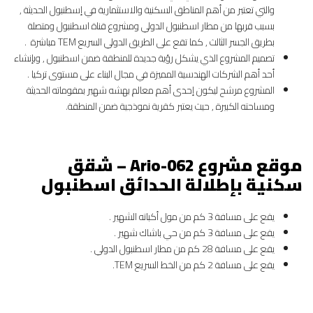
والتي تعتبر من أهم المناطق السكنية والاستثمارية في إسطنبول الحديثة ,
بسبب قربها من مطار اسطنبول الدولي ومشروع قناة اسطنبول ومتصلة
بطريق الجسر الثالث , كما تقع على الطريق الدولي السريع TEM مباشرة .
تصميم المشروع الذي يشكل رؤية جديدة للمنطقة ضمن اسطنبول , وبإنشاء
أحد أهم الشركات الهندسية المميزة في مجال البناء على مستوى تركيا .
المشروع مرشح ليكون إحدى أهم معالم بهشه شهير بمقوماته الحديثة
ومساحته الكبيرة , حيث يعتبر كقرية نموذجية ضمن المنطقة.
موقع مشروع
Ario-062 – شقق
سكنية بإطلالة الحدائق اسطنبول
يقع على مسافة 3 كم من مول أكباته الشهير .
يقع على مسافة 3 كم من حي باشاك شهير .
يقع على مسافة 28 كم من مطار اسطنبول الدولي .
يقع على مسافة 2 كم من الخط السريع TEM.