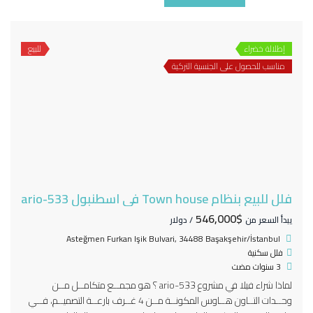
إطلالة خضراء
للبيع
مناسب للحصول على الجنسية التركية
فلل للبيع بنظام Town house في اسطنبول ario-533
$546,000
يبدأ السعر من
/ دولار
Asteğmen Furkan Işik Bulvari, 34488 Başakşehir/İstanbul
فلل سكنية
3 سنوات مضت
لماذا شراء فيلا في مشروع ario-533 ؟ هو مجمــع متكامــل مــن
وحــدات التــاون هــاوس المكونــة مــن 4 غــرف بارعــة التصميــم، فــي