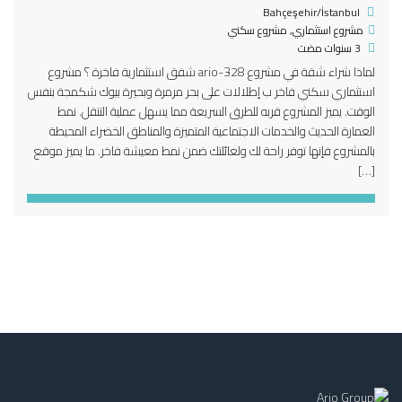
Bahçeşehir/İstanbul
مشروع استثماري
,
مشروع سكني
3 سنوات مضت
لماذا شراء شقة في مشروع 328-ario شقق استثمارية فاخرة ؟ مشروع
استثماري سكني فاخر ب إطلالات على بحر مرمرة وبحيرة بيوك شكمجة بنفس
الوقت. يميز المشروع قربه للطرق السريعة مما يسهل عملية التنقل. نمط
العمارة الحديث والخدمات الاجتماعية المتميزة والمناطق الخضراء المحيطة
بالمشروع فإنها توفر راحة لك ولعائلتك ضمن نمط معيشة فاخر. ما يميز موقع
[…]