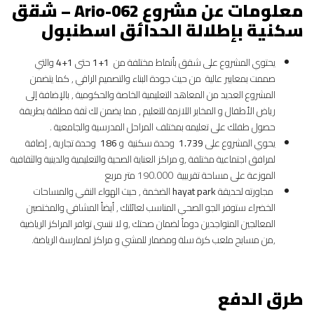
معلومات عن مشروع
Ario-062 – شقق
سكنية بإطلالة الحدائق اسطنبول
يحتوي المشروع على شقق بأنماط مختلفة من
1+1
حتى
1+4
والتي
صممت بمعايير عالية من حيث جودة البناء والتصميم الراقي , كما يتضمن
المشروع العديد من المعاهد التعليمية الخاصة والحكومية , بالإضافة إلى
رياض الأطفال و المخابر اللازمة للتعليم , مما يضمن لك ثقة مطلقة بطريقة
حصول طفلك على تعليمه بمختلف المراحل المدرسية والجامعية .
يحوي المشروع على
1.739
وحدة سكنية و
186
وحدة تجارية , إضافة
لمرافق اجتماعية مختلفة ,و مراكز العناية الصحية والتعليمية والدينية والثقافية
الموزعة على مساحة تقريبية 190.000 متر مربع
مجاورته لحديقة
hayat park
الضخمة , حيث الهواء النقي والمساحات
الخضراء ستوفر الجو الصحي المناسب لعائلتك , أيضاً المشافي والمختصين
المعالجين المتواجدين دوماً لضمان صحتك ,و لا ننسى توافر المراكز الرياضية
,من مسابح ملعب كرة سلة ومضمار للمشي و مراكز لممارسة الرياضة.
طرق الدفع