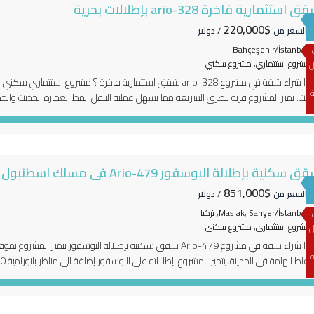
 استثمارية فاخرة 328-ario بإطلالات بحرية
$220,000
دأ السعر من
/ دولار
Bahçeşehir/İstanbul
مشروع استثماري
,
مشروع سكني
ل
لماذا شراء شقة في مشروع 328-ario شقق استثمارية فاخرة ؟ مشرو
ة
وقت. يميز المشروع قربه للطرق السريعة مما يسهل عملية التنقل. نمط العمارة الحديث والخ
نها توفر راحة لك ولعائلتك ضمن نمط معيشة فاخر. ما يميز موقع […]
ق سكنية بإطلالة البوسفور Ario-479 في مسلك اسطنبول
$851,000
دأ السعر من
/ دولار
Maslak, Sarıyer/İstanbul, تركيا
مشروع استثماري
,
مشروع سكني
ل
لماذا شراء شقة في مشروع Ario-479 شقق سكنية بإطلالة البوسفور 
ة
مشروع متميزاً كونه اول مبنى مركب في تركيا. نظرا لارتفاع […]