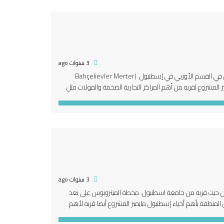
3 سنوات ago
لماذا شراء شقة في مشروع Ario-531 ؟ يقع المشروع عند تقاطع أكبر وأشهر ثلاث مناطق في القسم الأوربي في إسطنبول (Bahçelievler Merter
. يتميز موقع المشروع لقربه من محطة الترام والخط السريع E5 و خط TEM. يتميز المشروع لقربه من أهم المراكز التجارية الضخمة والمولات مثل
3 سنوات ago
 بمميزات عديدة من حيث قربه من جامعة اسطنبول. محطة الميتروبوس على بعد
يتروبوس التي تصل المنطقة بأهم أحياء إسطنبول مايميز المشروع أيضا قربه لأهم