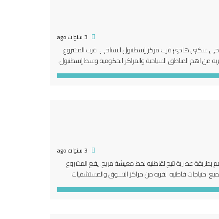
3 سنوات ago
وبي من إسطنبول في حي سكني هادئ قرب مركز إسطنبول السياحي. قرب المشروع
 موقع مميز لقربه من اهم المناطق السياحية والمراكز الحكومية وسط إسطنبول.
3 سنوات ago
سطنبول كما أنه صمم بطريقة عصرية تتيح لقاطنيه نمط معيشة مريح. يقع المشروع
يع احتياجات قاطنيه لقربه من مراكز التسوق والمستشفيات