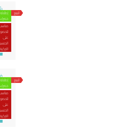
شق
للبيع
إطلالة
يب
خضراء
مناسب
للحصو
على
الجنسي
التركية
اس
فلل 
للبيع
إطلالة
يب
خضراء
مناسب
للحصو
على
الجنسي
ال
التركية
هـ