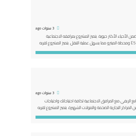
3 سنوات ago
ي من إسطنبول ضمن الأحياء الأكثر حيوية. يتميز المشروع بمرافقه الاجتماعية
العديدة التي تلبي احتياجات جميع افراد العائلة. يتميز موقع المشروع لقربه من الطريق السريع E5 ومحطة الميترو مما يسهل عملية التنقل. يتميز المشروع لقربه
3 سنوات ago
حياة عصرية بالطابع الريفي مع المرافق الاجتماعية لكافة احتياجاتك واحتياجات
 المراكز التجارية الضخمة والمولات الشهيرة. يتميز المشروع لقربه