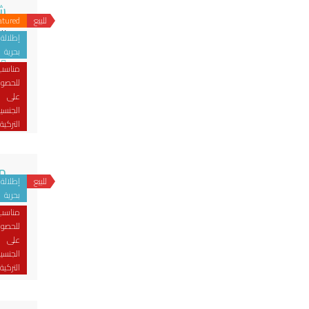
شقق 
للبيع
atured
يب
إطلالة
بحرية
مناسب
للحصو
على
الجنسي
من
التركية
مجم
للبيع
إطلالة
يب
بحرية
مناسب
للحصو
على
عا
الجنسي
من
التركية