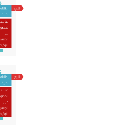
شقق
للبيع
إطلالة
يب
بحرية
مناسب
للحصو
على
الجنسي
ال
التركية
فإ
شق
للبيع
إطلالة
يب
بحرية
مناسب
للحصو
على
الجنسي
التركية
ال