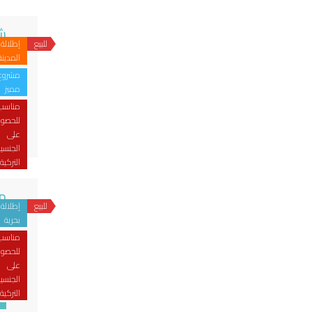
شق
للبيع
إطلالة
يب
المدينة
مشروع
مميز
مناسب
للحصو
على
مو
الجنسي
التركية
مشر
للبيع
إطلالة
يب
بحرية
مناسب
للحصو
على
الجنسي
التركية
ال