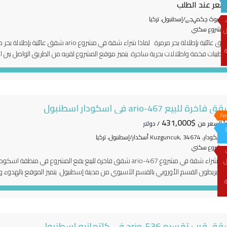
سعر عند الطلب
بویوک چکمہجے/إسطنبول، تركيا
مشروع سكني
ل
شقق عائلية بإطلالة بحر مرمرة لماذا شراء ش
ة
يقة. ملاصق لساحل معمار سنان […]
 فاخرة للبيع ario-467 في اسكودار اسطنبول
Fe
$431,000
دأ السعر من
/ دولار
أسكودار، Kuzguncuk, 34674 أسكدار/إسطنبول، تركيا
مشروع سكني
ل
ذين يربطون القسم الأوروبي بالقسم الآسيوي من مدينة إسطنبول. يتميز الموقع بالهدوء و
ة
لإضافة لكونه مناسب للعائلات فالمشروع مناسب للمستثمرين فالمنطقة بالكامل خاضعة […
 قرب تقسيم 536-ario في كاتهانيه اسطنبول