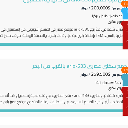
Fe
$200,000
دأ السعر من
/ دولار
كاغد خانة/إسطنبول، تركيا
مشروع سكني
لماذا شراء شقة في مشروع 536-ario موقع مميز في القسم الأور
ل
من الطريق السريع TEM بإطلالة بانورامية على غابات بلغراد والحديقة الوطنية.
ة
ميز الموقع لقربه من اهم المراكز التجارية الضخمة والمولات. قرب […]
ع سكني عصري 533-ario بالقرب من البحر
Fe
$259,500
دأ السعر من
/ دولار
مال تبة/إسطنبول، تركيا
مشروع سكني
لماذا شراء شقة في مشروع 533-ario ؟ يقع المشروع في قلب مدينة إ
ل
 واحدة من أرقى أحياء القسم الاسيوي في إسطنبول. يمتلك المشروع موقع مميز يلبي جم
ة
لمدارس والعديد من الخدمات. يقع المشروع بالقرب من […]