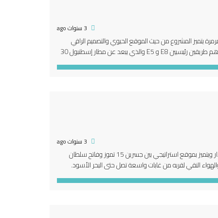
3 سنوات ago
قة في مشروع ario شقق عائلية بإطلالة بحر مرمرة يتميز المشروع من حيث الموقع الحيوي والتصميم الراقي
بتشطيبات فخمة واطلالات بحرية ساحرة. يتميز موقع المشروع لقربه من الطريق الواصل بين اهم طريقين رئيسيين E8 و E5 والذي يبعد عن مطار إسطنبول 30
3 سنوات ago
لماذا شراء شقة في مشروع ario-467 شقق فاخرة للبيع يقع المشروع في منطقة اسكودار ويتميز بموقع استراتيجي بين جسرين 15 تموز وفاتح سلطان
الهواء النقي لقربه من غابات واسعة تصل حتى البحر الأسود.
]