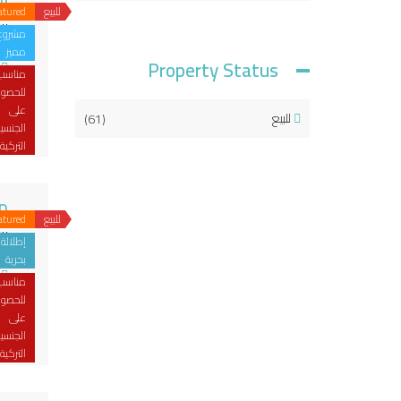
للبيع
atured
يب
مشروع
مميز
Property Status
مناسب
للحصو
على
للبيع
(61)
الجنسي
يت
التركية
مجم
للبيع
atured
يب
إطلالة
بحرية
مناسب
للحصو
على
في
الجنسي
وا
التركية