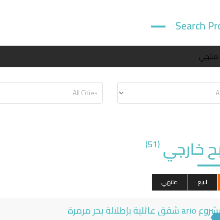
Search Pr
منتهي
 خارجي
(51)
للبيع
منتهي
ario شقق عائلية بإطلالة بحر مرمرة