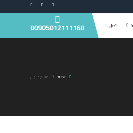
00905012111160
ة
اتصل بنا
HOME
مسبح خارجي