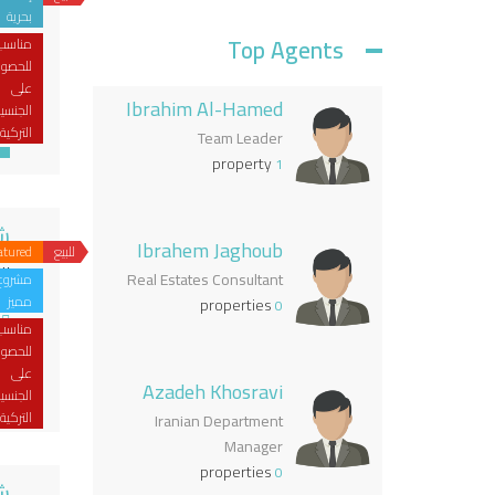
ال
بحرية
Top Agents
مناسب
للحصو
على
Ibrahim Al-Hamed
الجنسي
التركية
Team Leader
دق
property
1
شقق
Ibrahem Jaghoub
للبيع
atured
يب
Real Estates Consultant
مشروع
مميز
properties
0
مناسب
للحصو
على
ال
Azadeh Khosravi
الجنسي
با
التركية
Iranian Department
Manager
properties
0
شقق