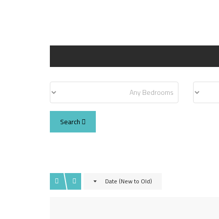
Search
Date (New to Old)