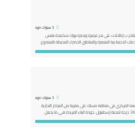
3 سنوات ago
ع استثماري سكني فاخر ب إطلالات على بحر مرمرة وبحيرة بيوك شكمجة بنفس
دمات الاجتماعية المتميزة والمناطق الخضراء المحيطة بالمشروع
3 سنوات ago
يتميز المشروع بموقعه المركزي في منطقة مسلك على مقربة من المراكز التجارية
والنقاط الهامة في المدينة. يتميز المشروع بإطلالته على البوسفور إضافة الى مناظر بانورامية 360 درجة لمدينة إسطنبول. جودة البناء الفريدة هي ما يجعل