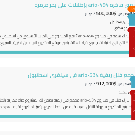
فاخرة 494-ario بإطلالات على بحر مرمرة
Fe
$500,000
دأ السعر من
/ دولار
كارتال/إسطنبول
مشروع سكني
لماذا شراء شقة في مشروع 494-ario ؟ يقع المشروع على الجانب الأسيو
ل
ة
 المارينا وبحر مرمرة. كما يتميز المشروع لقربه للعديد […]
ع فلل ريفية 534-ario في سيلفري اسطنبول
$912,000
دأ السعر من
/ دولار
فلل سكنية
ل
لماذا شراء فيلا في مشروع 534-ario مجمع فلل ريفية يضمن لك المشروع 
ئلتك. يتيح المشروع سهولة التنقل بسبب قربه من الخط السريع. يتميز المشروع لقربه للعديد من
ة
 الجامعات عديدة الاختصاصات. مايميز المشروع أيضا قربه للعديد من […]