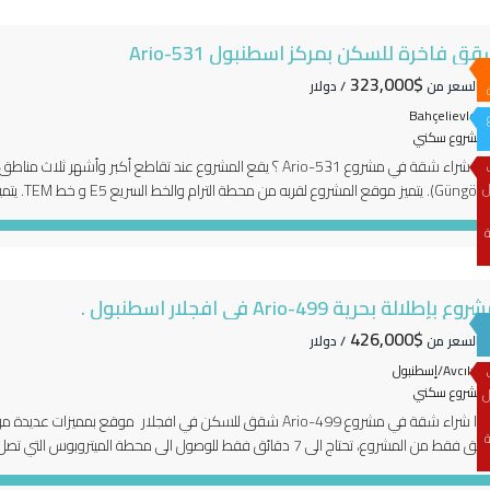
ق فاخرة للسكن بمركز اسطنبول Ario-531
$323,000
دأ السعر من
/ دولار
Bahçelievler
مشروع سكني
ل
Güngören)
ل مرمرة فورم الشهير. يقع المشروع بالقرب من المراكز […]
ة
وع بإطلالة بحرية Ario-499 في افجلار اسطنبول .
$426,000
دأ السعر من
/ دولار
Avcılar/إسطنبول
مشروع سكني
ل
لماذا شراء شقة في مشروع Ario-499 شقق للسكن في افجلار موقع
ة
دقائق فقط من المشروع، تحتاج الى 7 دقائق فقط للوصول الى محطة الم
مراكز التجارية والمولات الضخمة مثل مول بيلكان و […]