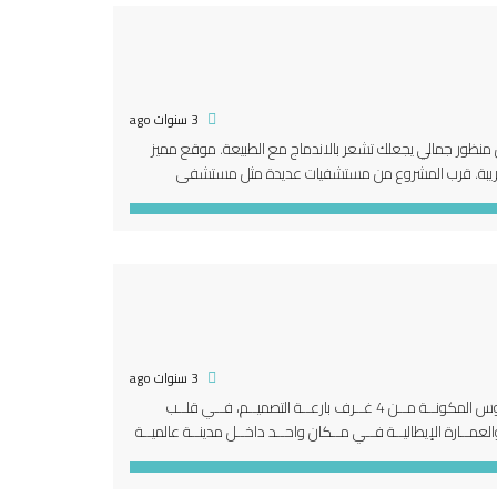
3 سنوات ago
خفضة الارتفاع, من منظور جمالي يجعلك تشعر بالاندماج مع الطبيعة. موقع مميز
تك على مسافة قريبة. قرب المشروع من مستشفيات عديدة مثل مستشفى
3 سنوات ago
لماذا شراء فيلا في مشروع ario-533 ؟ هو مجمــع متكامــل مــن وحــدات التــاون هــاوس المكونــة مــن 4 غــرف بارعــة التصميــم، فــي قلــب
والعمــارة الإيطاليــة فــي مــكان واحــد داخــل مدينــة عالميــة
هــى أولئك الذيــن يبحثــون […]