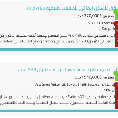
ق للسكن العائلي بإطلالات طبيعية Ario-180
$270,000
دأ السعر من
/ دولار
İSTANBUL ESNYURT
مشروع سكني
ل
لماذا شراء شقة في مشروع Ario-180 صمم المشروع بهندسة أفقية من
ة
يتيح الوصول الى اكثر من 200 متجر ومركز تسوق وصيدليات وجميع احتياجا
نيورت ومستشفى ميديكانا. قرب المشروع من محطة الميتروبوس و الطريق السريع […]
للبيع بنظام Town house في اسطنبول ario-533
$546,000
دأ السعر من
/ دولار
Asteğmen Furkan Işik Bulvari, 34488 Başakşehir/İstanbul
فلل سكنية
ل
ة
مدينــة التركيــة الخلابــة اســطنبول. يجتمــع جمــال الطبيعــة ونمــط الحيــاة المعاصــر 
ـي معشــوقة الزائريــن مــن جميــع أنحــاء العالــم. يقــدم المشروع أســلوب حيــاة يضا