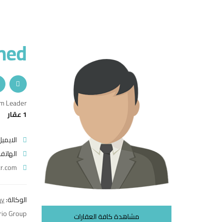
med
m Leader
1 عقار
الايميل
الهاتف
r.com/
الوكالة:
ny
rio Group
مشاهدة كافة العقارات