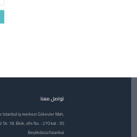
تواصل معنا
c Istanbul iş merkezi Gökevler Mah,
 Sk. 18. Blok, ofis No. : 270 kat : 30
Beylikdüzü/İstanbul