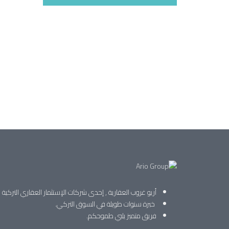
أريو غروب العقارية , إحدى شركات الإستثمار العقاري التركية
خبرة سنوات طويلة في السوق التركي.
فريق متميز يلبي طموحكم.