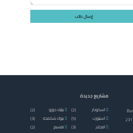
إرسال طلب
مشاريع جديدة
اسكودار
(2)
بيليك دوزو
(2)
Bur
اسنيورت
(5)
بيوك شكمجه
(3)
2312
افجلار
(3)
تقسبم
(2)