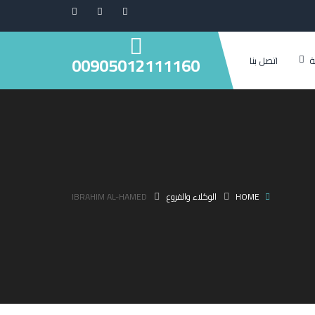
00905012111160
ة
اتصل بنا
HOME
الوكلاء والفروع
IBRAHIM AL-HAMED