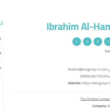
Ibrahim Al-Ha
ات
Tea
:
ibrahim@ariogroup-tr.com
:
00905465103229
Website:
https://ariogroup-t
The Original Compa
Company:
A