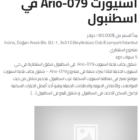
اسنيورت Ario-079 في
اسطنبول
يبدأ السعر من
$80,000
/ دولار
İnönü, Doğan Araslı Blv. 82-1, 34510 Beylikdüzü Osb/Esenyurt/İstanbul
مشروع استثماري
5 سنوات ago
شقق بجانب بلدية اسنيورت Ario-079 في اسطنبول شقق استثمارية في حي
اسنيورت الحديثة لماذا شراء شقة في مشروع Ario-079 – شقق بجانب بلدية اسنيورت
موقع مميز في منطقة اسنيورت السكنية غرب اسطنبول. بتخديم شامل من حيث
المواصلات والأماكن الحيوية والاطلالات الجميلة.وهو أحد أفضل الخيارات السكنية
لراغبي السكن الحديث في اسطنبول. و شقق للبيع في اسطنبول […]