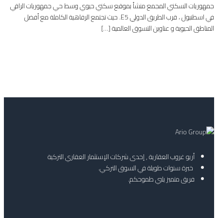
جمهوريات السكني المجمع منشأ بموقع سكني حيوي وسط حي جمهوريات الراقي
في اسطنبول ، قرب الطريق الدولي E5. حيث تجتمع الرفاهية الكاملة مع أفضل
المناطق الحيوية و عناوين التسوق العالمية […]
أريو غروب العقارية , إحدى شركات الإستثمار العقاري التركية
خبرة سنوات طويلة في السوق التركي.
فريق متميز يلبي طموحكم.