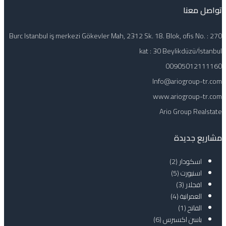
تواصل معنا
Burc Istanbul iş merkezi Gökevler Mah, 2312 Sk. 18. Blok, ofis No. : 270
kat : 30 Beylikdüzü/İstanbul
00905012111160
Info@ariogroup-tr.com
www.ariogroup-tr.com
Ario Group Realstate
مشاريع جديدة
اسكودار
(2)
اسنيورت
(5)
افجلار
(3)
العمرانية
(4)
الفاتح
(1)
باسن اكسبرس
(6)