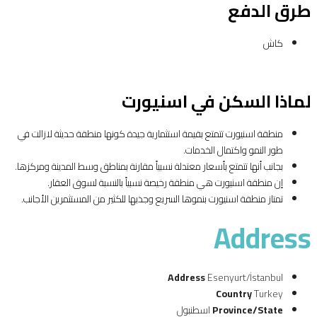
طرق الدفع
كاش
لماذا السكن في اسنيورت
منطقة اسنيورت تتمتع بقيمة استثمارية جيدة كونها منطقة حديثة لازالت في
طور النمو واكتمال الخدمات.
بجانب أنها تتمتع بأسعار معتدلة نسبياً مقارنة بمناطق وسط المدينة ومركزها.
إن منطقة اسنيورت هي منطقة رخيصة نسبياً بالنسبة لسوق العقار.
تمتاز منطقة اسنيورت بنموها السريع وجذبها للكثير من المستثمرين الأجانب.
Address
Address
Esenyurt/İstanbul
Country
Turkey
Province/State
اسطنبول