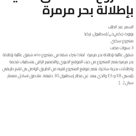
بإطلالة بحر مرمرة
السعر عند الطلب
بویوک چکمہجے/إسطنبول، تركيا
مشروع سكني
3 سنوات مضت
شقق عائلية بإطلالة بحر مرمرة لماذا شراء شقة في مشروع ario شقق عائلية بإطلالة
بحر مرمرة يتميز المشروع من حيث الموقع الحيوي والتصميم الراقي بتشطيبات فخمة
واطلالات بحرية ساحرة. يتميز موقع المشروع لقربه من الطريق الواصل بين اهم طريقين
رئيسيين E8 و E5 والذي يبعد عن مطار إسطنبول 30 دقيقة. ملاصق لساحل معمار
سنان […]