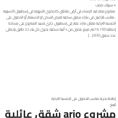
4 سنوات مضت
مشروع مميز قيد الإنشاء في أرقى مناطق كاديكوي الشهيرة في إسطنبول الآسيوية
، مناسب للراغبين في شراء شقق سكنية لغرض السكن او الاستثمار أو الحصول على
الجنسية التركية مقابل شراء عقار في إسطنبول. جاري تشييد المشروع على مساحة
إجمالية 16.100متر مربع، يتكون من 4 أبنية سكنية، يحوي كل بناء 22 طابق بإجمالي
عدد شقق 830 […]
إطلالة بحرية
مناسب للحصول على الجنسية التركية
للبيع
مشروع ario شقق عائلية