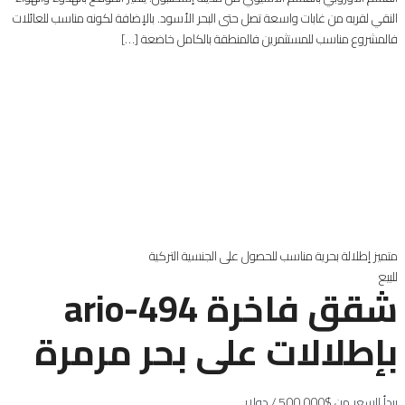
النقي لقربه من غابات واسعة تصل حتى البحر الأسود. بالإضافة لكونه مناسب للعائلات
فالمشروع مناسب للمستثمرين فالمنطقة بالكامل خاضعة […]
متميز
إطلالة بحرية
مناسب للحصول على الجنسية التركية
للبيع
شقق فاخرة 494-ario
بإطلالات على بحر مرمرة
يبدأ السعر من
$500,000
/ دولار