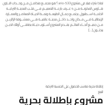
لماذا شراء فيلا في مشروع ario-533 ؟ هو مجمــع متكامــل مــن وحــدات التــاون
هــاوس المكونــة مــن 4 غــرف بارعــة التصميــم، فــي قلــب المدينــة التركيــة
الخلابــة اســطنبول. يجتمــع جمــال الطبيعــة ونمــط الحيــاة المعاصــر والعمــارة
الإيطاليــة فــي مــكان واحــد داخــل مدينــة عالميــة هــي معشــوقة الزائريــن
مــن جميــع أنحــاء العالــم. يقــدم المشروع أســلوب حيــاة يضاهــى أولئك الذيــن
يبحثــون […]
إطلالة بحرية
مناسب للحصول على الجنسية التركية
للبيع
مشروع بإطلالة بحرية