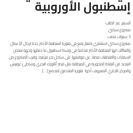
إسطنبول الأوروبية
السعر عند الطلب
مشروع سكني
3 سنوات مضت
مشروع سكني استثماري بامتياز يقع في فلوريا المنطقة الأكثر جذبا لرجال الأعمال
والعائالت انها المنطقة الأكثر فخامة في وسط اسطنبول ما جعلها وجهة لبعض
السفارات والقنصليات فضلا عن موقعها على ساحل بحر مرمرة، وقرب المشروع من
العديد من النقاط المحورية في المنطقة مثل قصر أتاتورك البحري وشاطئ غونيش,
والمركز التجاري المعروف أكوا فلوريا الملاصق لمجمع […]