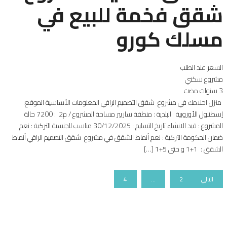
شقق فخمة للبيع في
مسلك كورو
السعر عند الطلب
مشروع سكني
3 سنوات مضت
منزل احلامك في مشروع شقق التصميم الراقي المعلومات الأساسية الموقع:
إسطنبول الأوروبية البلدية : منطقة ساريير مساحة المشروع / م2 : 7200 حالة
المشروع : قيد الانشاء تاريخ التسليم : 30/12/2025 مناسب للجنسية التركية : نعم
ضمان الحكومة التركية : نعم أنماط الشقق في مشروع شقق التصميم الراقي أنماط
الشقق : 1+1 و حتى 5+1 […]
1
التالي
2
…
4