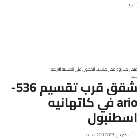
تنازلي
متميز
مشروع مميز
مناسب للحصول على الجنسية التركية
للبيع
شقق قرب تقسيم 536-
ario في كاتهانيه
اسطنبول
يبدأ السعر من
$200,000
/ دولار