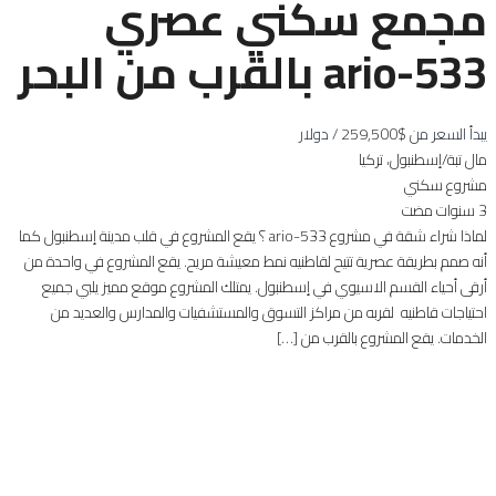
مجمع سكني عصري
533-ario بالقرب من البحر
يبدأ السعر من
$259,500
/ دولار
مال تبة/إسطنبول، تركيا
مشروع سكني
3 سنوات مضت
لماذا شراء شقة في مشروع 533-ario ؟ يقع المشروع في قلب مدينة إسطنبول كما
أنه صمم بطريقة عصرية تتيح لقاطنيه نمط معيشة مريح. يقع المشروع في واحدة من
أرقى أحياء القسم الاسيوي في إسطنبول. يمتلك المشروع موقع مميز يلبي جميع
احتياجات قاطنيه لقربه من مراكز التسوق والمستشفيات والمدارس والعديد من
الخدمات. يقع المشروع بالقرب من […]