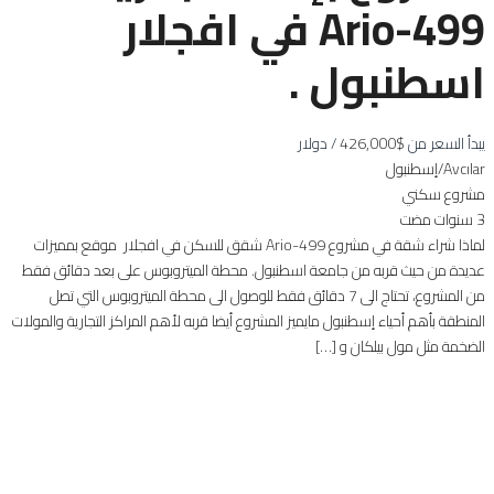
Ario-499 في افجلار
اسطنبول .
يبدأ السعر من
$426,000
/ دولار
Avcılar/إسطنبول
مشروع سكني
3 سنوات مضت
لماذا شراء شقة في مشروع Ario-499 شقق للسكن في افجلار موقع بمميزات
عديدة من حيث قربه من جامعة اسطنبول. محطة الميتروبوس على بعد دقائق فقط
من المشروع، تحتاج الى 7 دقائق فقط للوصول الى محطة الميتروبوس التي تصل
المنطقة بأهم أحياء إسطنبول مايميز المشروع أيضا قربه لأهم المراكز التجارية والمولات
الضخمة مثل مول بيلكان و […]