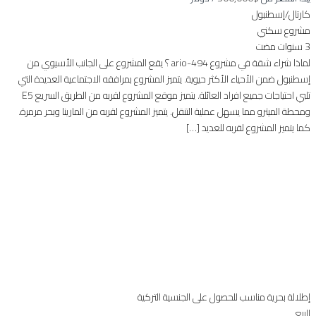
كارتال/إسطنبول
مشروع سكني
3 سنوات مضت
لماذا شراء شقة في مشروع 494-ario ؟ يقع المشروع على الجانب الأسيوي من
إسطنبول ضمن الأحياء الأكثر حيوية. يتميز المشروع بمرافقه الاجتماعية العديدة التي
تلبي احتياجات جميع افراد العائلة. يتميز موقع المشروع لقربه من الطريق السريع E5
ومحطة الميترو مما يسهل عملية التنقل. يتميز المشروع لقربه من المارينا وبحر مرمرة.
كما يتميز المشروع لقربه للعديد […]
إطلالة بحرية
مناسب للحصول على الجنسية التركية
للبيع