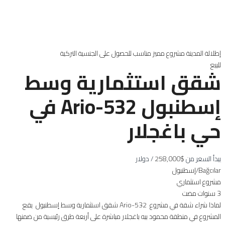
إطلالة المدينة
مشروع مميز
مناسب للحصول على الجنسية التركية
للبيع
شقق استثمارية وسط
إسطنبول Ario-532 في
حي باغجلار
يبدأ السعر من
$258,000
/ دولار
Bağcılar/إسطنبول‭
مشروع استثماري
3 سنوات مضت
لماذا شراء شقة في مشروع Ario-532 شقق استثمارية وسط إسطنبول يقع
المشروع في منطقة محمود بيه باغجلار مباشرة على أربعة طرق رئيسية من ضمنها