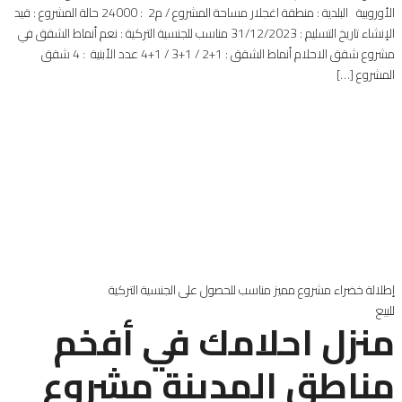
الأوروبية البلدية : منطقة اغجلار مساحة المشروع / م2 : 24000 حالة المشروع : قيد
الإنشاء تاريخ التسليم : 31/12/2023 مناسب للجنسية التركية : نعم أنماط الشقق في
مشروع شقق الاحلام أنماط الشقق : 1+2 / 1+3 / 1+4 عدد الأبنية : 4 شقق
المشروع […]
إطلالة خضراء
مشروع مميز
مناسب للحصول على الجنسية التركية
للبيع
منزل احلامك في أفخم
مناطق المدينة مشروع