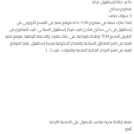
كاغد خانة/إسطنبول، تركيا
مشروع سكني
3 سنوات مضت
لماذا شراء شقة في مشروع 536-ario موقع مميز في القسم الأوروبي من
إسطنبول في حي سكني هادئ قرب مركز إسطنبول السياحي. قرب المشروع من
الطريق السريع TEM بإطلالة بانورامية على غابات بلغراد والحديقة الوطنية. موقع مميز
لقربه من اهم المناطق السياحية والمراكز الحكومية وسط إسطنبول. يتميز الموقع
لقربه من اهم المراكز التجارية الضخمة والمولات. قرب […]
متميز
إطلالة بحرية
مناسب للحصول على الجنسية التركية
للبيع