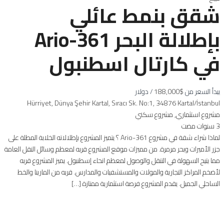
شقق بنمط عائلي
بإطلالة البحر 361-Ario
في كارتال اسطنبول
يبدأ السعر من
$188,000
/ دولار
Hürriyet, Dünya Şehir Kartal, Sıracı Sk. No:1, 34876 Kartal/İstanbul
مشروع استثماري
,
مشروع سكني
3 سنوات مضت
لماذا شراء شقة في مشروع 361-Ario ؟ يتميز المشروع بإطلالاته الخلابة المطلة على
جزر الأميرات وبحر مرمرة. من مميزات موقع المشروع قربه لمعظم وسائل النقل العامة
مما يتيح السهولة في التنقل والوصول لمعظم انحاء إسطنبول. يميز المشروع قربه
لأضخم المراكز التجارية والمولات والمستشفيات والمدارس. قربه من المارينا والخط
الساحلي الجميل. يقدم المشروع فرصة استثمارية ممتازة […]