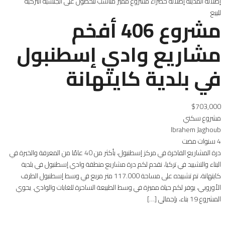
إطلالة المدينة
إطلالة خضراء
مشروع مميز
مناسب للحصول على الجنسية التركية
للبيع
مشروع 406 أفخم
مشاريع وادي إسطنبول
في بلدية كايتهانة
$703,000
مشروع سكني
Ibrahem Jaghoub
4 سنوات مضت
درة المشاريع الفاخرة في مركز إسطنبول، بأكثر من 40 عامًا من المعرفة والخبرة في
البناء والتشييد في تركيا، نقدم لكم درة مشاريع منطقة وادي إسطنبول في بلدية
كايتهانة، تم تشييده على مساحة 117.000 متر مربع في وسط إسطنبول الطرف
الأوروبي، يوفر لكم حياة مميزة في وسط الطبيعة الساحرة للغابات والوادي. يحوي
المشروع 19 بناء، بإجمالي […]