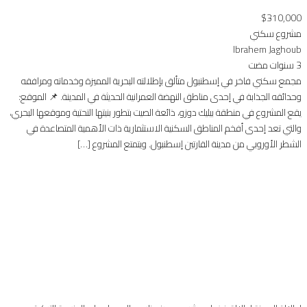
$310,000
مشروع سكني
Ibrahem Jaghoub
3 سنوات مضت
مجمع سكني فاخر في إسطنبول متألق بإطلالته البحرية المميزة وخدماته ومرافقه
وحدائقه الجذابة في إحدى مناطق النهضة العمرانية الحديثة في المدينة. 📌 الموقع:
يقع المشروع في منطقة بيليك دوزو، ذائعة الصيت بتطور بنيتها التحتية وموقعها البحري،
والتي تعد إحدى أفخم المناطق السكنية الاستثمارية ذات الأهمية المتصاعدة في
الشطر الأوروبي من مدينة القارتين إسطنبول. ويتمتع المشروع […]