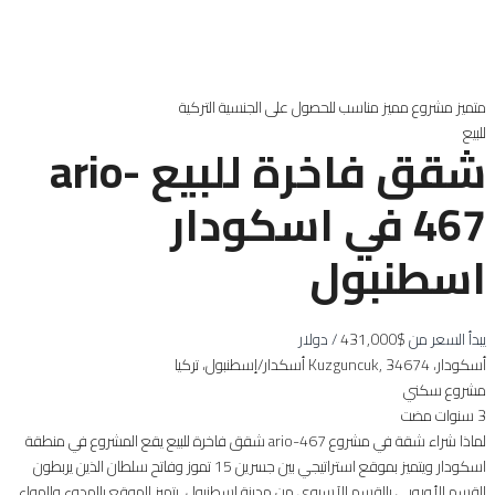
متميز
مشروع مميز
مناسب للحصول على الجنسية التركية
للبيع
شقق فاخرة للبيع ario-
467 في اسكودار
اسطنبول
يبدأ السعر من
$431,000
/ دولار
أسكودار، Kuzguncuk, 34674 أسكدار/إسطنبول، تركيا
مشروع سكني
3 سنوات مضت
لماذا شراء شقة في مشروع ario-467 شقق فاخرة للبيع يقع المشروع في منطقة
اسكودار ويتميز بموقع استراتيجي بين جسرين 15 تموز وفاتح سلطان الذين يربطون
القسم الأوروبي بالقسم الآسيوي من مدينة إسطنبول. يتميز الموقع بالهدوء والهواء