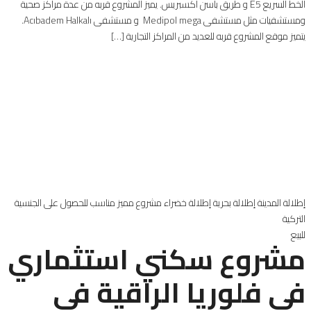
الخط السريع E5 و طريق باسن اكسبريس. يميز المشروع قربه من عدة مراكز صحية
ومستشفيات مثل مستشفى Medipol mega و مستشفى Acıbadem Halkalı.
يتميز موقع المشروع قربه للعديد من المراكز التجارية […]
إطلالة المدينة
إطلالة بحرية
إطلالة خضراء
مشروع مميز
مناسب للحصول على الجنسية
التركية
للبيع
مشروع سكني استثماري
في فلوريا الراقية في