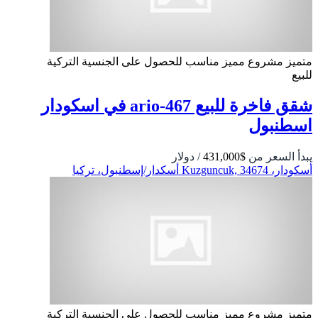
متميز
مشروع مميز
مناسب للحصول على الجنسية التركية
للبيع
شقق فاخرة للبيع ario-467 في اسكودار
اسطنبول
يبدأ السعر من
$431,000
/ دولار
أسكودار، Kuzguncuk, 34674 أسكدار/إسطنبول، تركيا
متميز
مشروع مميز
مناسب للحصول على الجنسية التركية