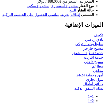
السعر
يبدأ السعر من
$188,000
/ دولار
نوع العقار
مشروع استثماري
,
مشروع سكني
حالة العقار
للبيع
المسمى
إطلالة بحرية
,
مناسب للحصول على الجنسية التركية
الميزات الإضافية
تكييف
نادي رياضي
ساونا وحمام تركي
مسبح خارجي
خدمة تنظيف الشقق
خدمة انترنت
مسبح داخلي
مطاعم
مقاهي
أمن وحماية 24/24
مول تجاري
حدائق أطفال
نظام الشقق الذكية
1+1
1+2