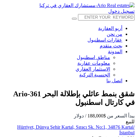
تسجيل دخول
أريو العقارية
من نحن
عقارات اسطنبول
بحث متقدم
المدونة
مناطق اسطنبول
معلومات عقارية
الاستثمار العقاري
الجنسية التركية
اتصل بنا
شقق بنمط عائلي بإطلالة البحر 361-Ario
في كارتال اسطنبول
يبدأ السعر من
$188,000
/ دولار
للبيع
Hürriyet, Dünya Şehir Kartal, Sıracı Sk. No:1, 34876 Kartal/
İstanbul