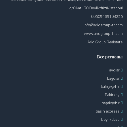
270 kat : 30 Beylikdüzü/İstanbul
00905465103229
Info@ariogroup-tr.com
www.ariogroup-tr.com
Ario Group Realstate
Все регионы
avcilar
bagcilar
bahçeşehir
Bakirkoy
başakşehir
basın express
beylikdüzü