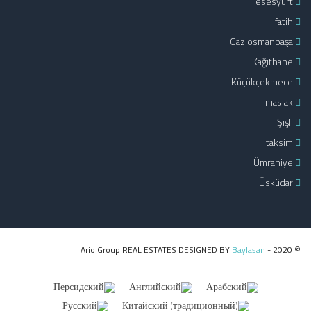
esesyurt
fatih
Gaziosmanpaşa
Kağıthane
Küçükçekmece
maslak
Şişli
taksim
Ümraniye
Üsküdar
Baylasan
© 2020 - Ario Group REAL ESTATES DESIGNED BY