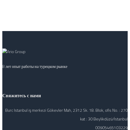
8 лет опыт работы на турецком рынке
Свяжитесь с нами
Burc Istanbul iş merkezi Gökevler Mah, 2312 Sk. 18. Blok, ofis No. : 270
kat : 30 Beylikdüzü/İstanbul
00905465103229