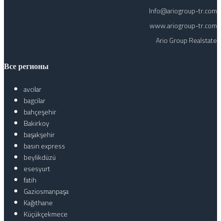
Info@ariogroup-tr.com
www.ariogroup-tr.com
Ario Group Realstate
Все регионы
avcilar
bagcilar
bahçeşehir
Bakirkoy
başakşehir
basın express
beylikdüzü
esesyurt
fatih
Gaziosmanpaşa
Kağıthane
Küçükçekmece