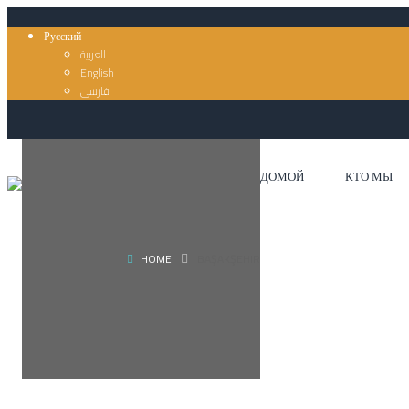
Русский
العربية
English
فارسی
ДОМОЙ
КТО МЫ
HOME
BAŞAKŞEHIR