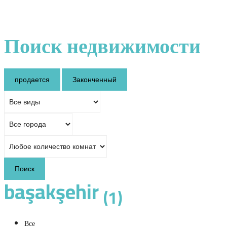
Поиск недвижимости
продается
Законченный
Поиск
başakşehir
(1)
Все