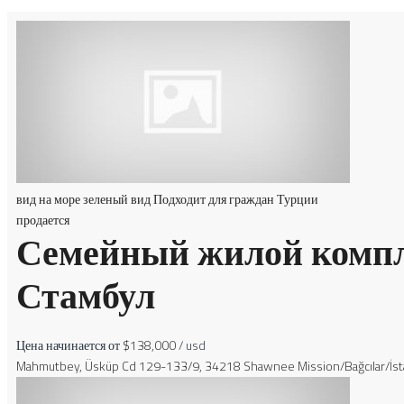
вид на море
зеленый вид
Подходит для граждан Турции
продается
Семейный жилой компле
Стамбул
Цена начинается от
$138,000
/ usd
Mahmutbey, Üsküp Cd 129-133/9, 34218 Shawnee Mission/Bağcılar/İst