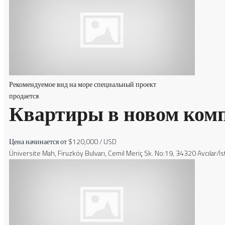
Рекомендуемое
вид на море
специальный проект
продается
Квартиры в новом комп
Цена начинается от
$120,000
/ USD
Üniversite Mah, Firuzköy Bulvarı, Cemil Meriç Sk. No:19, 34320 Avcılar/İs