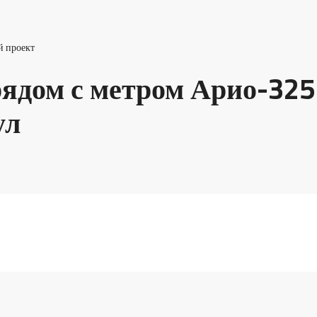
й проект
рядом с метром Арио-32
ул