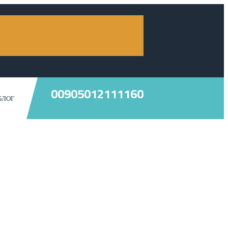
00905012111160
БЛОГ