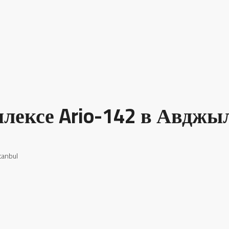
лексе Ario-142 в Авджы
tanbul