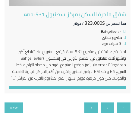
شقق فاخرة للسكن بمركز اسطنبول Ario-531
$323,000
يبدأ السعر من
/ دولار
Bahçelievler
مشروع سكني
3 سنوات ago
لماذا شراء شقة في مشروع Ario-531 ؟ يقع المشروع عند تقاطع أكبر
وأشهر ثلاث مناطق في القسم الأوربي في إسطنبول (Bahçelievler
Merter Güngören). يتميز موقع المشروع لقربه من محطة الترام والخط
السريع E5 و خط TEM. يتميز المشروع لقربه من أهم المراكز التجارية الضخمة
والمولات مثل مول مرمرة فورم الشهير. يقع المشروع بالقرب من المراكز […]
Next
3
2
1