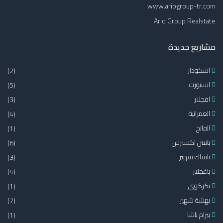
www.ariogroup-tr.com
Ario Group Realstate
مشاريع جديدة
اسكودار
(2)
اسنيورت
(5)
افجلار
(3)
العمرانية
(4)
الفاتح
(1)
باسن اكسبرس
(6)
باشاك شهير
(3)
باغجلار
(4)
بكركوي
(1)
بهشة شهير
(7)
بيرام باشا
(1)