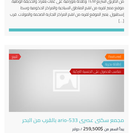
من الطريق السريع TEM بإطلالة بانورامية على غابات بلغراد والحديقة الوطنية.
موقع مميز لقربه من اهم المناطق السياحية والمراكز الحكومية وسط
إسطنبول. يتميز الموقع لقربه من اهم المراكز التجارية الضخمة والمولات. قرب
[…]
Featured
للبيع
إطلالة بحرية
مناسب للحصول على الجنسية التركية
مجمع سكني عصري 533-ario بالقرب من البحر
$259,500
يبدأ السعر من
/ دولار