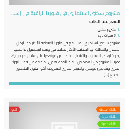
مشروع سكني استثماري في فلوريا الراقية في إسطنبول الأوروبية
السعر عند الطلب
مشروع سكني
3 سنوات ago
مشروع سكني استثماري بامتياز يقع في فلوريا المنطقة الأكثر جذبا لرجال
الأعمال والعائالت انها المنطقة الأكثر فخامة في وسط اسطنبول ما جعلها
وجهة لبعض السفارات والقنصليات فضلا عن موقعها على ساحل بحر مرمرة،
وقرب المشروع من العديد من النقاط المحورية في المنطقة مثل قصر أتاتورك
البحري وشاطئ غونيش, والمركز التجاري المعروف أكوا فلوريا الملاصق
لمجمع […]
إطلالة المدينة
للبيع
إطلالة بحرية
إطلالة خضراء