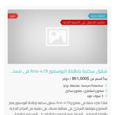
إطلالة بحرية
للبيع
مناسب للحصول على الجنسية التركية
شقق سكنية بإطلالة البوسفور Ario-479 في مسلك اسطنبول
$851,000
يبدأ السعر من
/ دولار
Maslak, Sarıyer/İstanbul, تركيا
مشروع استثماري
,
مشروع سكني
3 سنوات ago
لماذا شراء شقة في مشروع Ario-479 شقق سكنية بإطلالة البوسفور يتميز
المشروع بموقعه المركزي في منطقة مسلك على مقربة من المراكز التجارية
والنقاط الهامة في المدينة. يتميز المشروع بإطلالته على البوسفور إضافة الى