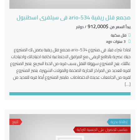
مجمع فلل ريفية 534-ario في سيلفري اسطنبول
$912,000
يبدأ السعر من
/ دولار
فلل سكنية
3 سنوات ago
لماذا شراء فيلا في مشروع 534-ario مجمع فلل ريفية يضمن لك المشروع
حياة عصرية بالطابع الريفي مع المرافق الاجتماعية لكافة احتياجاتك واحتياجات
عائلتك. يتيح المشروع سهولة التنقل بسبب قربه من الخط السريع. يتميز المشروع
لقربه للعديد من المراكز التجارية الضخمة والمولات الشهيرة. يتميز المشروع
لقربه من الجامعات عديدة الاختصاصات. مايميز المشروع أيضا قربه للعديد من
[…]
إطلالة بحرية
للبيع
مناسب للحصول على الجنسية التركية