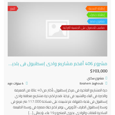
إطلالة المدينة
للبيع
إطلالة خضراء
مشروع مميز
مناسب للحصول على الجنسية التركية
مشروع 406 أفخم مشاريع وادي إسطنبول في بلدية كايتهانة
$703,000
مشروع سكني
Ibrahem Jaghoub
4 سنوات ago
درة المشاريع الفاخرة في مركز إسطنبول، بأكثر من 40 عامًا من المعرفة
والخبرة في البناء والتشييد في تركيا، نقدم لكم درة مشاريع منطقة وادي
إسطنبول في بلدية كايتهانة، تم تشييده على مساحة 117.000 متر مربع في
وسط إسطنبول الطرف الأوروبي، يوفر لكم حياة مميزة في وسط الطبيعة
الساحرة للغابات والوادي. يحوي المشروع 19 بناء، بإجمالي […]