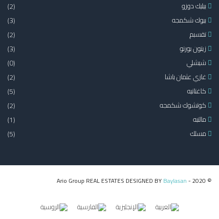
بيليك دوزو
(2)
بيوك شكمجه
(3)
تقسبم
(2)
زيتون بورنو
(3)
شيشلي
(0)
غازي عثمان باشا
(2)
كاغتانيه
(5)
كوتشوك شكمجه
(2)
مالتبه
(1)
مسلك
(5)
Baylasan
© 2020 - Ario Group REAL ESTATES DESIGNED BY