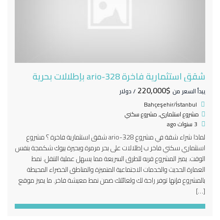
شقق استثمارية فاخرة 328-ario بإطلالات بحرية
$220,000
يبدأ السعر من
/ دولار
Bahçeşehir/İstanbul
مشروع استثماري
,
مشروع سكني
3 سنوات ago
لماذا شراء شقة في مشروع 328-ario شقق استثمارية فاخرة ؟ مشروع
استثماري سكني فاخر ب إطلالات على بحر مرمرة وبحيرة بيوك شكمجة بنفس
الوقت. يميز المشروع قربه للطرق السريعة مما يسهل عملية التنقل. نمط
العمارة الحديث والخدمات الاجتماعية المتميزة والمناطق الخضراء المحيطة
بالمشروع فإنها توفر راحة لك ولعائلتك ضمن نمط معيشة فاخر. ما يميز موقع
[…]