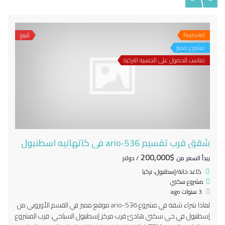
Featured
للبيع
مشروع مميز
مناسب للحصول على الجنسية التركية
شقق قرب تقسيم 536-ario في كاتهانيه اسطنبول
$200,000
يبدأ السعر من
/ دولار
كاغد خانة/إسطنبول، تركيا
مشروع سكني
3 سنوات ago
لماذا شراء شقة في مشروع 536-ario موقع مميز في القسم الأوروبي من
إسطنبول في حي سكني هادئ قرب مركز إسطنبول السياحي. قرب المشروع