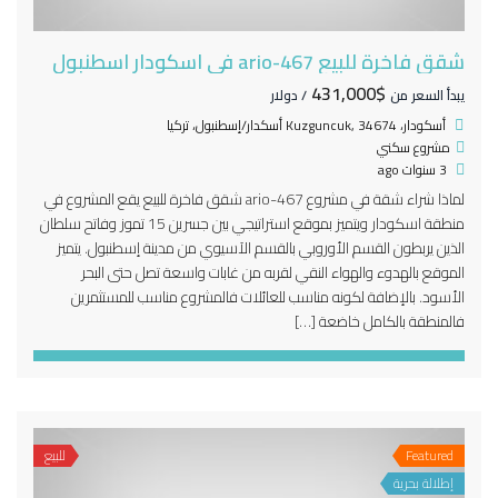
شقق فاخرة للبيع ario-467 في اسكودار اسطنبول
$431,000
يبدأ السعر من
/ دولار
أسكودار، Kuzguncuk, 34674 أسكدار/إسطنبول، تركيا
مشروع سكني
3 سنوات ago
لماذا شراء شقة في مشروع ario-467 شقق فاخرة للبيع يقع المشروع في
منطقة اسكودار ويتميز بموقع استراتيجي بين جسرين 15 تموز وفاتح سلطان
الذين يربطون القسم الأوروبي بالقسم الآسيوي من مدينة إسطنبول. يتميز
الموقع بالهدوء والهواء النقي لقربه من غابات واسعة تصل حتى البحر
الأسود. بالإضافة لكونه مناسب للعائلات فالمشروع مناسب للمستثمرين
فالمنطقة بالكامل خاضعة […]
Featured
للبيع
إطلالة بحرية