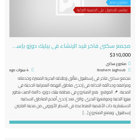
مشروع مميز
مناسب للحصول على الجنسية التركية
مجمع سكني فاخر قيد الإنشاء في بيليك دوزو بإسطنبول الأوروبية
$310,000
مشروع سكني
Ibrahem Jaghoub
4 سنوات ago
مجمع سكني فاخر في إسطنبول متألق بإطلالته البحرية المميزة وخدماته
ومرافقه وحدائقه الجذابة في إحدى مناطق النهضة العمرانية الحديثة في
المدينة. 📌 الموقع: يقع المشروع في منطقة بيليك دوزو، ذائعة الصيت بتطور
بنيتها التحتية وموقعها البحري، والتي تعد إحدى أفخم المناطق السكنية
الاستثمارية ذات الأهمية المتصاعدة في الشطر الأوروبي من مدينة القارتين
إسطنبول. ويتمتع المشروع […]