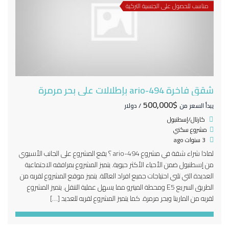
مناسب للحصول على الجنسية التركية
شقق فاخرة 494-ario بإطلالات على بحر مرمرة
$500,000
يبدأ السعر من
/ دولار
كارتال/إسطنبول
مشروع سكني
3 سنوات ago
لماذا شراء شقة في مشروع 494-ario ؟ يقع المشروع على الجانب الأسيوي
من إسطنبول ضمن الأحياء الأكثر حيوية. يتميز المشروع بمرافقه الاجتماعية
العديدة التي تلبي احتياجات جميع افراد العائلة. يتميز موقع المشروع لقربه من
الطريق السريع E5 ومحطة الميترو مما يسهل عملية التنقل. يتميز المشروع
لقربه من المارينا وبحر مرمرة. كما يتميز المشروع لقربه للعديد […]