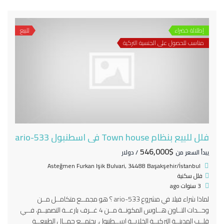
إطلالة خضراء
للبيع
مناسب للحصول على الجنسية التركية
فلل للبيع بنظام Town house في اسطنبول ario-533
$546,000
يبدأ السعر من
/ دولار
Asteğmen Furkan Işik Bulvari, 34488 Başakşehir/İstanbul
فلل سكنية
3 سنوات ago
لماذا شراء فيلا في مشروع ario-533 ؟ هو مجمــع متكامــل مــن
وحــدات التــاون هــاوس المكونــة مــن 4 غــرف بارعــة التصميــم، فــي
قلــب المدينــة التركيــة الخلابــة اســطنبول. يجتمــع جمــال الطبيعــة