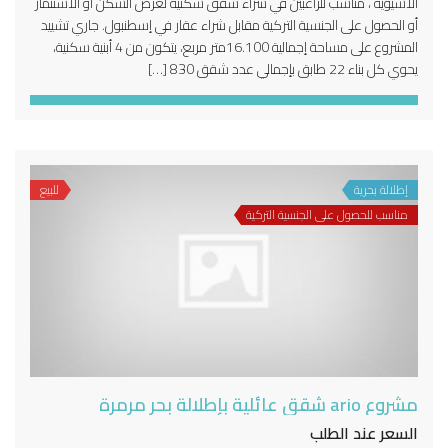
الآسيوية ، مناسب للراغبين في شراء شقق سكنية لغرض السكن او الاستثمار
أو الحصول على الجنسية التركية مقابل شراء عقار في إسطنبول. جاري تشييد
المشروع على مساحة إجمالية 16.100متر مربع، يتكون من 4 أبنية سكنية،
يحوي كل بناء 22 طابق بإجمالي عدد شقق 830 […]
إطلالة بحرية
للبيع
مناسب للحصول على الجنسية التركية
مشروع ario شقق عائلية بإطلالة بحر مرمرة
السعر عند الطلب