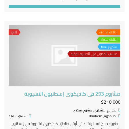
إطلالة المدينة
للبيع
إطلالة خضراء
مشروع مميز
مناسب للحصول على الجنسية التركية
مشروع 293 في كاديكوي إسطنبول الآسيوية
$210,000
مشروع استثماري
,
مشروع سكني
Ibrahem Jaghoub
4 سنوات ago
مشروع مميز قيد الإنشاء في أرقى مناطق كاديكوي الشهيرة في إسطنبول