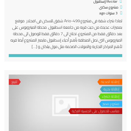
Avcılar/إسطنبول
مشروع سكني
3 سنوات ago
لماذا شراء شقة في مشروع Ario-499 شقق للسكن في افجلار موقع
بمميزات عديدة من حيث قربه من جامعة اسطنبول. محطة الميتروبوس على
بعد دقائق فقط من المشروع، تحتاج الى 7 دقائق فقط للوصول الى محطة
الميتروبوس التي تصل المنطقة بأهم أحياء إسطنبول مايميز المشروع أيضا قربه
لأهم المراكز التجارية والمولات الضخمة مثل مول بيلكان و […]
إطلالة المدينة
للبيع
إطلالة بحرية
إطلالة خضراء
مشروع مميز
مناسب للحصول على الجنسية التركية