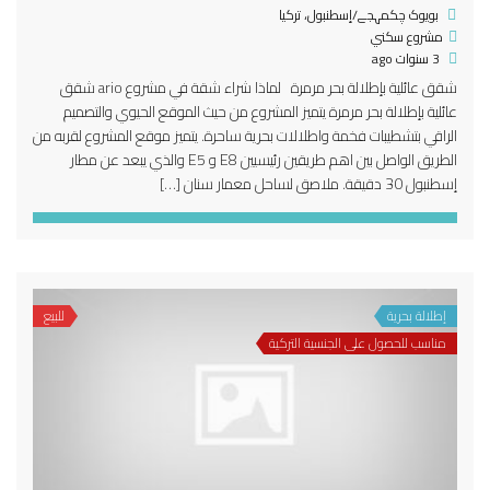
بویوک چکمہجے/إسطنبول، تركيا
مشروع سكني
3 سنوات ago
شقق عائلية بإطلالة بحر مرمرة لماذا شراء شقة في مشروع ario شقق
عائلية بإطلالة بحر مرمرة يتميز المشروع من حيث الموقع الحيوي والتصميم
الراقي بتشطيبات فخمة واطلالات بحرية ساحرة. يتميز موقع المشروع لقربه من
الطريق الواصل بين اهم طريقين رئيسيين E8 و E5 والذي يبعد عن مطار
إسطنبول 30 دقيقة. ملاصق لساحل معمار سنان […]
إطلالة بحرية
للبيع
مناسب للحصول على الجنسية التركية