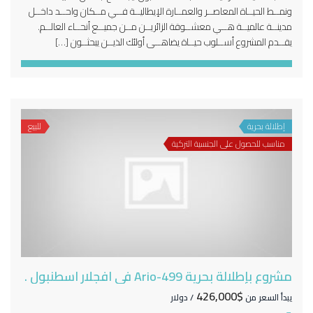
ونمــط الحيــاة المعاصــر والعمــارة الإيطاليــة فــي مــكان واحــد داخــل
مدينــة عالميــة هــي معشــوقة الزائريــن مــن جميــع أنحــاء العالــم.
يقــدم المشروع أســلوب حيــاة يضاهــى أولئك الذيــن يبحثــون […]
إطلالة بحرية
للبيع
مناسب للحصول على الجنسية التركية
مشروع بإطلالة بحرية Ario-499 في افجلار اسطنبول .
$426,000
يبدأ السعر من
/ دولار