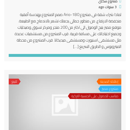
مشروع سكني
3 سنوات ago
لماذا شراء شقة في مشروع Ario-180 صمم المشروع بهندسة أفقية
منخفضة الارتفاع, من منظور جمالي يجعلك تشعر بالاندماج مع الطبيعة.
موقع مميز يتيح الوصول الى اكثر من 200 متجر ومركز تسوق وصيدليات
وجميع احتياجاتك على مسافة قريبة. قرب المشروع من مستشفيات عديدة
مثل مستشفى اسنيورت ومستشفى ميديكانا. قرب المشروع من محطة
الميتروبوس و الطريق السريع […]
إطلالة المدينة
للبيع
مشروع مميز
مناسب للحصول على الجنسية التركية