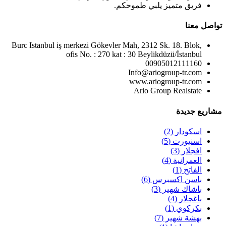
فريق متميز يلبي طموحكم.
تواصل معنا
Burc Istanbul iş merkezi Gökevler Mah, 2312 Sk. 18. Blok,
ofis No. : 270 kat : 30 Beylikdüzü/İstanbul
00905012111160
Info@ariogroup-tr.com
www.ariogroup-tr.com
Ario Group Realstate
مشاريع جديدة
اسكودار
(2)
اسنيورت
(5)
افجلار
(3)
العمرانية
(4)
الفاتح
(1)
باسن اكسبرس
(6)
باشاك شهير
(3)
باغجلار
(4)
بكركوي
(1)
بهشة شهير
(7)