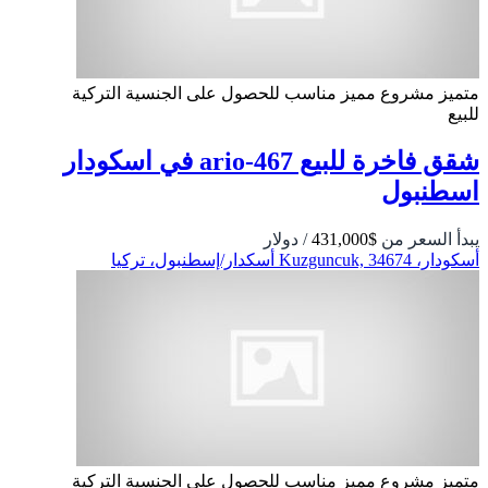
متميز
مشروع مميز
مناسب للحصول على الجنسية التركية
للبيع
شقق فاخرة للبيع ario-467 في اسكودار
اسطنبول
يبدأ السعر من
$431,000
/ دولار
أسكودار، Kuzguncuk, 34674 أسكدار/إسطنبول، تركيا
متميز
مشروع مميز
مناسب للحصول على الجنسية التركية