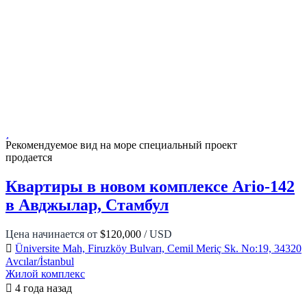
Рекомендуемое
вид на море
специальный проект
продается
Квартиры в новом комплексе Ario-142
в Авджылар, Стамбул
Цена начинается от
$120,000
/ USD
Üniversite Mah, Firuzköy Bulvarı, Cemil Meriç Sk. No:19, 34320
Avcılar/İstanbul
Жилой комплекс
4 года назад