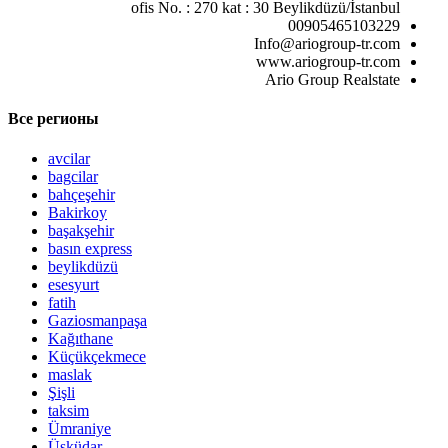
ofis No. : 270 kat : 30 Beylikdüzü/İstanbul
00905465103229
Info@ariogroup-tr.com
www.ariogroup-tr.com
Ario Group Realstate
Все регионы
avcilar
bagcilar
bahçeşehir
Bakirkoy
başakşehir
basın express
beylikdüzü
esesyurt
fatih
Gaziosmanpaşa
Kağıthane
Küçükçekmece
maslak
Şişli
taksim
Ümraniye
Üsküdar