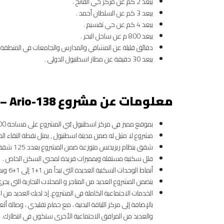
يبعد 2 كم عن مركز حي الفاتح .
يبعد 3 كم عن السلطان أحمد .
يبعد 4 كم عن حي تقسيم .
يبعد 800 م عن ساحل البحر .
دقائق قليلة عن المشافي والمدارس والجامعات في المنطقة .
يبعد 30 دقيقة عن مطار اسطنبول الدولي .
معلومات عن مشروع
Ario-138 –
بموقع مميز في مركز اسطنبول بُني المشروع على مساحة 40.000 م2 منها 31.000 م2 مساحات خضراء وحدائق جميلة.
مشروع لا مثيل له ضمن مدينة اسطنبول , يمثل نقطة التقاء ال
شقق بنظام ريزيدنس متوزعة ضمن المشروع بعدد 125 شقة فقط .
فلل سكنية مستقلة وبمميزات فريدة لمحبي السكن الخاص .
أنماط الوحدات السكنية العديدة التي تبدأ من 1+1 إلى 1+6 وبمساحات متفاوتة بين 63-348 م2 .
يتضمن المشروع العديد من المتاجر و المحلات التجارية التي يج
الخدمات الاجتماعية الكاملة في المشروع, إذ لديك العديد من 
بالإضافة إلى مركز اللياقة البدنية ، مع حمام تقليدي ، وصالة
والعديد من المرافق الاجتماعية الأخرى ستكون في انتظارك.