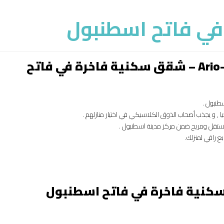
ي فاتح اسطنبول
لماذا شراء شقة في مشروع Ario-138 – شقق سكنية فاخرة في فاتح
طنبول .
, و يجذب أصحاب الذوق الكلاسيكي في اختيار منازلهم .
ستقل ومريح ضمن مركز مدينة اسطنبول .
 راقي لمنزلك.
نية فاخرة في فاتح اسطنبول