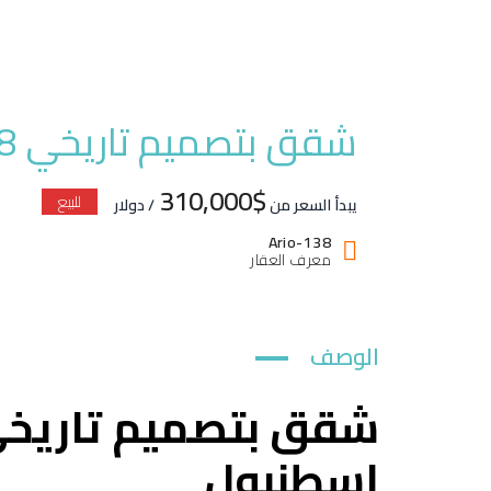
شقق بتصميم تاريخي Ario-138 في حي الفاتح اسطنبول
$310,000
للبيع
يبدأ السعر من
/ دولار
Ario-138
معرف العقار
الوصف
اسطنبول