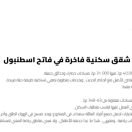
شقق سكنية فاخرة في فاتح اسطنبول
ماضي الأصيل مع الحاضر الحديث , وبخدمات متطورة تضفي لساكنيه طريقة حياة فريدة .
ري العمل عليها لتناسب متطلبات السكان.
الخيارات لجعل جميع أفراد العائلة سعداء, في المشروع؛ يوجد مسبح في الهواء الطلق وآخر 
 ألعاب رياضية ، ومقهى ، هذا ما عدا حديقة للأطفال ، ولا ننسى مناطق رياضة المشي لمساف