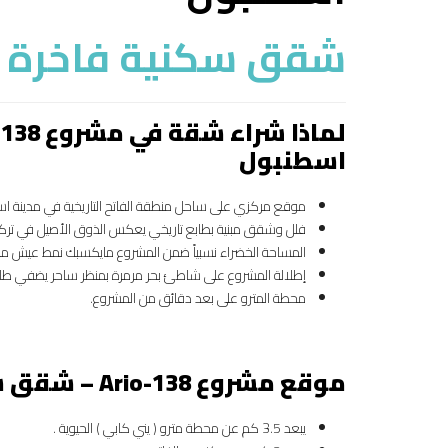
شقق سكنية فاخرة ف
اسطنبول
موقع مركزي على ساحل منطقة الفاتح التاريخية في مدينة اس
فلل وشقق مبنية بطابع تاريخي يعكس الذوق الأصيل في تركيا 
المساحة الخضراء نسبياً ضمن المشروع مايكسبك نمط عيش م
إطلالة المشروع على شاطئ بحر مرمرة بمنظر ساحر يضفي طابع
محطة المترو على بعد دقائق من المشروع.
موقع مشروع
Ario-138 –
شقق سك
يبعد 3.5 كم عن محطة مترو ( يني كابي ) الحيوية .