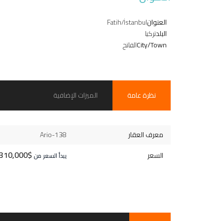
العنوان
Fatih/İstanbul
البلد
تركيا
City/Town
الفاتح
نظرة عامة
الميزات الإضافية
معرف العقار
Ario-138
$310,000
السعر
يبدأ السعر من