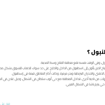
نبول ؟
نبول، وفي الوقت نفسه تقع منطقة الفاتح وسط المدينة.
سياح الذين يأتون إلى اسطنبول من الداخل والخارج على حد سواء، للذهاب للتسوق بشكل مط
 الذهبي والجدران البيزنطية وبحر مرمرة، وكانت أكثر المناطق قيمة في إسطنبول.
 جهات, من ناحية أخرى، تتداخل المنطقة مع حي أيوب سلطان في الشمال، وجبل غلدن في ال
حي بيرم باشا في الشمال الغربي.
فتح على 