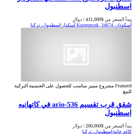
اسطنبول
يبدأ السعر من
$431,000
/ دولار
أسكودار، Kuzguncuk, 34674 أسكدار/إسطنبول، تركيا
Featured
مشروع مميز
مناسب للحصول على الجنسية التركية
للبيع
شقق قرب تقسيم 536-ario في كاتهانيه
اسطنبول
يبدأ السعر من
$200,000
/ دولار
كاغد خانة/إسطنبول، تركيا