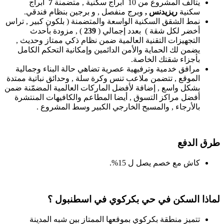
يتألف المشروع من 10 أبراج سكنية , متضمنة
7
أبراج
سكنية
ريزيدنس ,
وبرج منفصل , و برجين بنظام فندقي.
نمط الشقق السكنية الواسعة والمتضمنة ( بلكون كبير , تراس
أخضر لكل شقة ) بعدد إجمالي (
239
) , مزودة بأحدث
التجهيزات التقنية العالمية ضمن نظام ذكي ممتاز وحديث ,
يضمن لك الحماية والأمن الدائمين وإمكانية التحكم الكامل
بأجزاء شقتك الخاصة.
مرافق خدمية وترفيهية عصرية تضاهي حالة البناء وجمالية
الموقع , تتضمن ملاعب تنس وكرة سلة , وحدائق نباتية ممتدة
بشكل واسع , إضافة لأفضل الماركات العالمية المضمّنة ضمن
أفضل مراكز التسوق , أيضا المطاعم والكافيهات المنتشرة
بالأرجاء , والمسبح الخارجي الكبير وسط المشروع .
طرق الدفع
كاش مع خصم يصل ل 15%.
لماذا السكن في حي بكركوي في اسطنبول ؟
تتميز منطقة بكركوي بموقعها الممتاز بين شبه المدينة