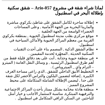
لماذا شراء شقة في مشروع Ario-057 – شقق سكنية
بإطلالة البحر في اسطنبول
إطلالة ساحرة لكامل الشقق على شاطئ بكركوي مباشرة
والمارينا البحرية من الجهة الأمامية , وعلى المساحات
الخضراء الواسعة من الجهة الخلفية .
موقع مركزي بقلب مدينة اسطنبول الحيوية , بمنطقة بكركوي
القريبة من معظم المراكز الحيوية والأماكن السياحية في
اسطنبول.
نظام الشقق الذكية , المصمم بناء على أحدث التقنيات
السكنية الحديثة , المجهّزة لخدمة المقيمين .
في منطقة حيوية وجذابة , أنت على بعد دقائق قليلة فقط من
أهم طرق اسطنبول الرئيسية , و وسائل النقل العامة ( الميترو
– الترام واي _ الميتروباص ) .
التخطيط الأنيق الداخلي للشقق , الذي راعى مساحة الغرف
الكبيرة , إضافة لتضمين البلكون والتراس الأخضر لكل شقة
على حدا , ليضمن الإطلالة الشاملة المتكاملة على محيط
المشروع المميز .
منطقة هادئة مخدّمة بشكل ممتاز بأحدث المراكز الاجتماعية
والترفيهية المبتكرة, مناسبة لاستثمار الأجانب و خيار أمثل
للباحثين عن السكن الراقي المتكامل في اسطنبول .