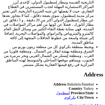
التاريخية القديمة ومطار إسطنبول الدولي، كإحدى أبرز
المراكز الاستثمارية المهمّة لجذب المستثمرين في القطاع
العقاري، حيث لا يفصلها عن شبه الجزيرة التاريخية، التي تعتبر
مركز مدينة إسطنبول، سوى بضعة دقائق ، كما لا يتجاوز بعدها
عن مطار إسطنبول الدولي أكثر من 20 دقيقة , و 5 دقائق عن
مطار أتاتورك ، فضلاً عن كونها من أهم مراكز المواصلات في
المدينة، فهي بمثابة نقطة التقاء الكثير من وسائل النقل العام
كالمترو والمتروباص والترامواي والمواصلات البحرية، إضافةً
إلى شبكة واسعة من خطوط الحافلات المتجهة إلى كافة
مناطق المدينة.
ويحيط بمنطقة بكركوي كل من منطقة زيتون بورنو من
الشرق ومنطقة بهشة ايفلار من الشمال , ومنطقة فلوريا من
الغرب , ومنطقة إيسنلر من الشمال الغربي وبحر مرمرة من
الجنوب، ويساهم موقعها الساحلي والمتوسط لهذه المناطق
المركزية في رفع قيمتها العقارية بشكل مستمر.
Address
Address
Bakırköy/İstanbul
Country
Turkey
Province/State
اسطنبول
City/Town
بكركوي