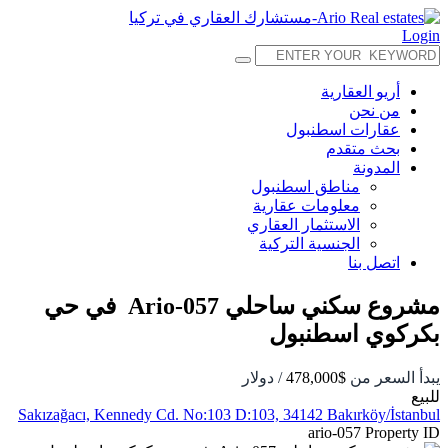
Login
أريو العقارية
من نحن
عقارات اسطنبول
بحث متقدم
المدونة
مناطق اسطنبول
معلومات عقارية
الاستثمار العقاري
الجنسية التركية
اتصل بنا
مشروع سكني ساحلي Ario-057 في حي
بكركوي اسطنبول
يبدأ السعر من
$478,000
/ دولار
للبيع
Sakızağacı, Kennedy Cd. No:103 D:103, 34142 Bakırköy/İstanbul
ario-057
Property ID