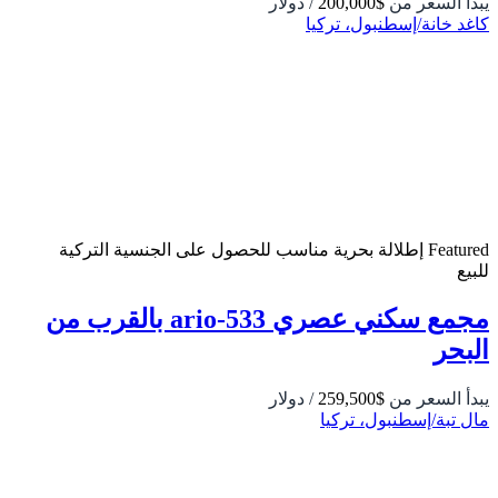
يبدأ السعر من
$200,000
/ دولار
كاغد خانة/إسطنبول، تركيا
Featured
إطلالة بحرية
مناسب للحصول على الجنسية التركية
للبيع
مجمع سكني عصري 533-ario بالقرب من
البحر
يبدأ السعر من
$259,500
/ دولار
مال تبة/إسطنبول، تركيا