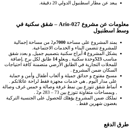
يبعد عن مطار اسطنبول الدولي 20 دقيقة.
معلومات عن مشروع
Ario-027 –
شقق سكنية في
وسط اسطنبول
يمتد المشروع على مساحة
7000
م2 من مساحة إجمالية
للمشروع تتضمن البناء و الخدمات الاجتماعية.
يشكل المشروع
4
أبراج سكنية بتصميم جميل, و بعدد شقق
مناسب
523
وحدة سكنية , وبعلو
14
طابق لكل برج ,إضافة
للمحلات التجارية في الطابق الأرضي متضمنة كافة احتياجات
السكان ضمن المشروع .
مسبح مفتوح و حدائق جميلة و ألعاب أطفال وأمن و حماية
على مدار اليوم , هي خدمات مجهزة فقط لراحة عائلاتكم .
أنماط شقق تتوزع بين نمط غرفة وصالة و خمس غرف وصالة
, وبمساحات متفاوتة تتوزع بين 73 – 283 م2 .
تملكك ضمن المشروع يؤهلك للحصول على الجنسية التركية
بغضون شهرين فقط .
طرق الدفع