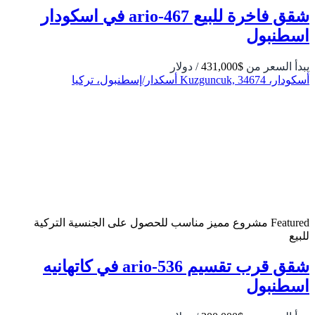
شقق فاخرة للبيع ario-467 في اسكودار
اسطنبول
يبدأ السعر من
$431,000
/ دولار
أسكودار، Kuzguncuk, 34674 أسكدار/إسطنبول، تركيا
Featured
مشروع مميز
مناسب للحصول على الجنسية التركية
للبيع
شقق قرب تقسيم 536-ario في كاتهانيه
اسطنبول