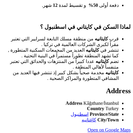
دفعة أولى
50
%
و تقسيط لمدة
12
شهر.
لماذا السكن في كايتاني في اسطنبول ؟
قرب
كايتانيه
من منطقة مسلك التابعة لسرايير التي تعتبر
مقراً لكبرى الشركات العالمية في تركيا .
تنتشر في
كايتانيه
العديد من المجمعات السكنية المتطورة ,
كما تشهد المنطقة تطوراً مستمراً في البنية التحتية .
تضم
كايتانيه
عددا كبيراً من المنتزهات والحدائق التي تعتبر
متنفساً لأهالي المنطقة .
كايتانيه
مخدمة صحياً بشكل كبير إذ تنتشر فيها العديد من
المشافي المتطورة والمراكز الصحية .
Address
Address
Kâğıthane/İstanbul
Country
Turkey
Province/State
اسطنبول
City/Town
كاغتانيه
Open on Google Maps