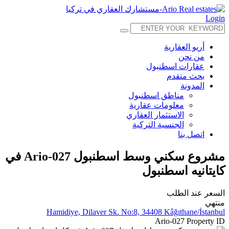
Login
أريو العقارية
من نحن
عقارات اسطنبول
بحث متقدم
المدونة
مناطق اسطنبول
معلومات عقارية
الاستثمار العقاري
الجنسية التركية
اتصل بنا
مشروع سكني وسط اسطنبول Ario-027 في
كايتانيه اسطنبول
السعر عند الطلب
منتهي
Hamidiye, Dilaver Sk. No:8, 34408 Kâğıthane/İstanbul
Ario-027
Property ID