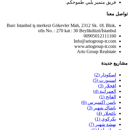
فريق متميز يلبي طموحكم.
تواصل معنا
Burc Istanbul iş merkezi Gökevler Mah, 2312 Sk. 18. Blok,
ofis No. : 270 kat : 30 Beylikdüzü/İstanbul
00905012111160
Info@ariogroup-tr.com
www.ariogroup-tr.com
Ario Group Realstate
مشاريع جديدة
اسكودار
(2)
اسنيورت
(5)
افجلار
(3)
العمرانية
(4)
الفاتح
(1)
باسن اكسبرس
(6)
باشاك شهير
(3)
باغجلار
(4)
بكركوي
(1)
بهشة شهير
(7)
بيرام باشا
(1)