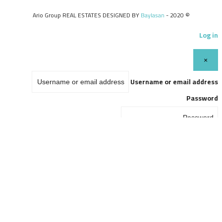
Baylasan
© 2020 - Ario Group REAL ESTATES DESIGNED BY
Log in
×
Username or email address
Password
Remember me
Forgot password?
Login
Username or email address
Get new password