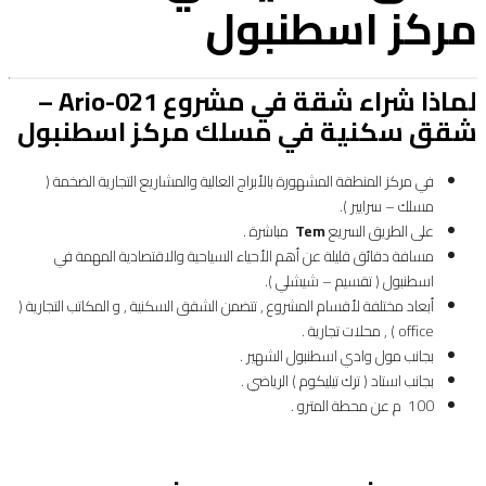
مركز اسطنبول
لماذا شراء شقة في مشروع Ario-021 –
شقق سكنية في مسلك مركز اسطنبول
في مركز المنطقة المشهورة بالأبراج العالية والمشاريع التجارية الضخمة (
مسلك – سرايير ).
على الطريق السريع
Tem
مباشرة .
مسافة دقائق قليلة عن أهم الأحياء السياحية والاقتصادية المهمة في
اسطنبول ( تقسيم – شيشلي ).
أبعاد مختلفة لأقسام المشروع , تتضمن الشقق السكنية , و المكاتب التجارية (
office ) , محلات تجارية .
بجانب مول وادي اسطنبول الشهير .
بجانب استاد ( ترك تيليكوم ) الرياضي .
100 م عن محطة المترو .