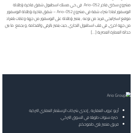
مشروع سكني فاخر Ario-052 في حي مسلك اسطنبول شقق فاخرة بإطلالة
البوسفور لماذا شراء شقة في مشروع Ario-052 – شقق فاخرة بإطلالة البوسفور
موقع استراتيجي فريد من نوعه , يتميز بإطلالة على البوسفور من جهة وغابات بلغراد
من جهة اخرى, في قلب اسطنبول التجاري ,حيث يتميز بالرقي والفخامة ,و يجمع ما بين
حداثة العمارة العصرية […]
أريو غروب العقارية , إحدى شركات الإستثمار العقاري التركية
خبرة سنوات طويلة في السوق التركي.
فريق متميز يلبي طموحكم.