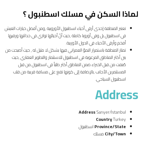
لماذا السكن في مسلك اسطنبول ؟
تعتبر المنطقة إحدى أرقى أحياء اسطنبول الأوروبية ,ومن أفضل خيارات العيش
في اسطنبول بل وفي أوروبا كاملة ,حيث أنّ أحيائها توازي في حداثتها ورقيها
أفخم وأرقى الأحياء في الدول الأوربية.
تمتاز المنطقة باستمرار النموً العمراني فيها بشكل لا مثيل له , حيث أصبحت من
بين أكثر المناطق المرغوبة في اسطنبول للاستثمار والتطوير العقاري ,حيث
صُنفت من قبل الخبراء ضمن المناطق أكثر طلباً في اسطنبول من قبل
المستثمرين الأجانب ,بالإضافة إلى كونها تقع على مسافة قريبة من قلب
اسطنبول السياحي.
Address
Address
Sarıyer/İstanbul
Country
Turkey
Province/State
اسطنبول
City/Town
مسلك