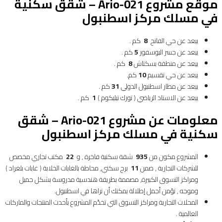
موقع مشروع
Ario-021 –
شقق سكنية
في مسلك مركز اسطنبول
يبعد عن حي الفاتح
8
كم .
ييعد عن جسر البوسفور
5
كم .
ييعد عن منطقة بسكتاش
8
كم .
يبعد عن حي تقسيم
10
كم.
يبعد عن مطار اسطنبول الدولي
31
كم .
يبعد عن الاستاد الرياضي ( تورك تيليكوم )
1
كم .
معلومات عن مشروع
Ario-021 –
شقق
سكنية في مسلك مركز اسطنبول
المشروع مكون من
935
شقة سكنية فاخرة , و
22
مكتب تجاري مخصص
للشركات التجارية , ضمن
11
برج سكني, محاطة بالغابات الخلابة ( غابات بلغراد )
ومراكز التسوق الكبيرة, مصممة بطريقة هندسية مدروسة بشكل جميل
وموجه , تؤمن أجمل إطلالة يمكنك أن تراها في اسطنبول.
المحلات التجارية ومراكز التسوق التي تخدّم المشروع بأحدث المنتجات والماركات
العالمية .