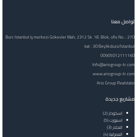
تواصل معنا
Burc Istanbul iş merkezi Gökevler Mah, 2312 Sk. 18. Blok, ofis No. : 270
kat : 30 Beylikdüzü/İstanbul
00905012111160
Info@ariogroup-tr.com
www.ariogroup-tr.com
Ario Group Realstate
مشاريع جديدة
اسكودار
(2)
اسنيورت
(5)
افجلار
(3)
العمرانية
(4)