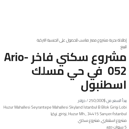
إطلالة بحرية
مشروع مميز
مناسب للحصول على الجنسية التركية
للبيع
مشروع سكني فاخر Ario-
052 في حي مسلك
اسطنبول
يبدأ السعر من
$250,000
/ دولار
Huzur Mahallesi Seyrantepe Mahallesi Skyland İstanbul B Blok Girişi Lobi
girişi, Huzur Mh., 34415 Sarıyer/İstanbul, تركيا
مشروع استثماري
,
مشروع سكني
5 سنوات ago