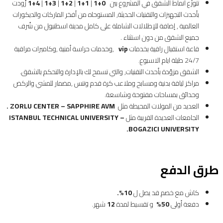
تتوزّع أنماط الشقق في المشروع بين
0+1
|
1+1
|
2+1
|
3+1
|
4+1
زُودت
بأحدث التجهيزات والتقنيات الحديثة, المستوحاه من أفخر الماركات والديكورات
العالمية , إضافة للإطلالات الشاملة على كامل مدينة اسطنبول من شُرف
جميع الشقق من دون استثناء .
قاعة استقبال راقية بخدمات
vip
,وخدمات حراسة أمنية ,وكاميرات مراقبة
24/7 طيلة ايام الاسبوع.
الشقق مزوّدة بأحدث التقنيات, والتي تسمح لك بالإدارة والتحكم بالشقق.
مراكز لياقة بدنية ومسابح وملاعب كرة قدم وتنس ,مضمار للمشي والركض
وحدائق بمساحات مفتوحة وشاسعة.
العديد من المولات المحيطة مثل
ZORLU CENTER – SAPPHIRE AVM
.
الجامعات العديدة القريبة مثل
ISTANBUL TECHNICAL UNIVERSITY –
.
BOGAZICI UNIVERSITY
طرق الدفع
كاش مع خصم قد يصل ل
10
%
.
دفعة أولى
50%
و تقسيط لمدة
12
شهر.