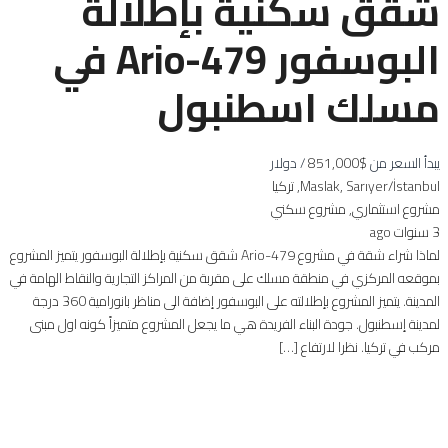
شقق سكنية بإطلالة
البوسفور Ario-479 في
مسلك اسطنبول
يبدأ السعر من
$851,000
/ دولار
Maslak, Sarıyer/İstanbul, تركيا
مشروع استثماري
,
مشروع سكني
3 سنوات ago
لماذا شراء شقة في مشروع Ario-479 شقق سكنية بإطلالة البوسفور يتميز المشروع
بموقعه المركزي في منطقة مسلك على مقربة من المراكز التجارية والنقاط الهامة في
المدينة. يتميز المشروع بإطلالته على البوسفور إضافة الى مناظر بانورامية 360 درجة
لمدينة إسطنبول. جودة البناء الفريدة هي ما يجعل المشروع متميزاً كونه اول مبنى
مركب في تركيا. نظرا لارتفاع […]