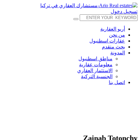
تسجيل دخول
أريو العقارية
من نحن
عقارات اسطنبول
بحث متقدم
المدونة
مناطق اسطنبول
معلومات عقارية
الاستثمار العقاري
الجنسية التركية
اتصل بنا
Zainab Totonchy