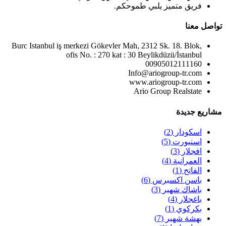
فريق متميز يلبي طموحكم.
تواصل معنا
Burc Istanbul iş merkezi Gökevler Mah, 2312 Sk. 18. Blok,
ofis No. : 270 kat : 30 Beylikdüzü/İstanbul
00905012111160
Info@ariogroup-tr.com
www.ariogroup-tr.com
Ario Group Realstate
مشاريع جديدة
اسكودار
(2)
اسنيورت
(5)
افجلار
(3)
العمرانية
(4)
الفاتح
(1)
باسن اكسبرس
(6)
باشاك شهير
(3)
باغجلار
(4)
بكركوي
(1)
بهشة شهير
(7)