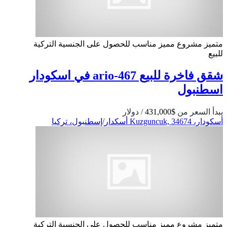
متميز
مشروع مميز
مناسب للحصول على الجنسية التركية
للبيع
شقق فاخرة للبيع ario-467 في اسكودار
اسطنبول
يبدأ السعر من
$431,000
/ دولار
أسكودار، Kuzguncuk, 34674 أسكدار/إسطنبول، تركيا
متميز
مشروع مميز
مناسب للحصول على الجنسية التركية