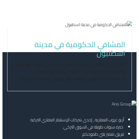
أبريل 14, 2021
المشافي الحكومية في مدينة
اسطنبول
المشافي الحكومية في مدينة اسطنبول مستشفى وعيادات زيتون بورنو
(Polikliniği İstanbul Eğitim ve Araştırma Hastanesi
Zeytinburnu) وتقع في منطقة زيتون بورنو في القسم الأوربي من
اسطنبول. ويعد من أهم المشافي الحكومية في مدينة اسطنبول .
وتحتوي على الأقسام التالية: قسم الأطفال، الطب الداخلي، الأمراض
الجلدية، العلاج الفيزيائي وإعادة التأهيل، الجراحة العامة، طب العيون،
أمراض النساء […]
أريو غروب العقارية , إحدى شركات الإستثمار العقاري التركية
خبرة سنوات طويلة في السوق التركي.
فريق متميز يلبي طموحكم.