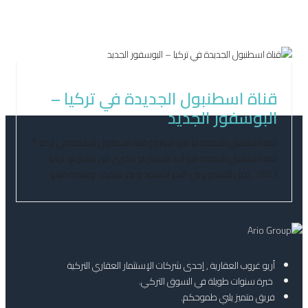
أبريل 27, 2021
قناة اسطنبول الجديدة في تركيا –
البوسفور الجديد
قناة اسطنبول الجديدة ما هو مشروع قناة اسطنبول الجديدة في تركيا ؟
قناة اسطنبول الجديدة هو أحد المشاريع الكبرى من مشاريع تركيا
2023 . يصل المشروع بين البحر الأسود و بحر مرمرة . ويعتبره صناع
السياسة التركية أكثر أهمية مستقبلا من قناة السويس وقناة بنما. كنال
اسطنبول هو اسم المشروع التركي من الممر المائي على مستوى
سطح […]
أريو غروب العقارية , إحدى شركات الإستثمار العقاري التركية
خبرة سنوات طويلة في السوق التركي.
فريق متميز يلبي طموحكم.