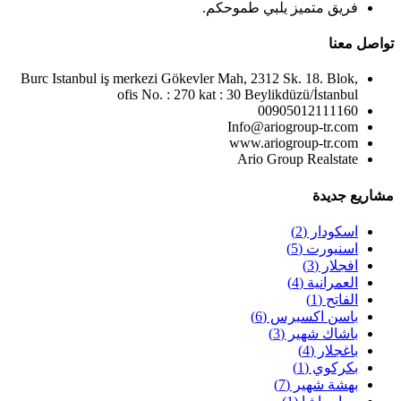
فريق متميز يلبي طموحكم.
تواصل معنا
Burc Istanbul iş merkezi Gökevler Mah, 2312 Sk. 18. Blok,
ofis No. : 270 kat : 30 Beylikdüzü/İstanbul
00905012111160
Info@ariogroup-tr.com
www.ariogroup-tr.com
Ario Group Realstate
مشاريع جديدة
اسكودار
(2)
اسنيورت
(5)
افجلار
(3)
العمرانية
(4)
الفاتح
(1)
باسن اكسبرس
(6)
باشاك شهير
(3)
باغجلار
(4)
بكركوي
(1)
بهشة شهير
(7)