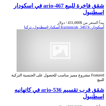
شقق فاخرة للبيع ario-467 في اسكودار
اسطنبول
يبدأ السعر من
$431,000
/ دولار
أسكودار، Kuzguncuk, 34674 أسكدار/إسطنبول، تركيا
Featured
مشروع مميز
مناسب للحصول على الجنسية التركية
للبيع
شقق قرب تقسيم 536-ario في كاتهانيه
اسطنبول