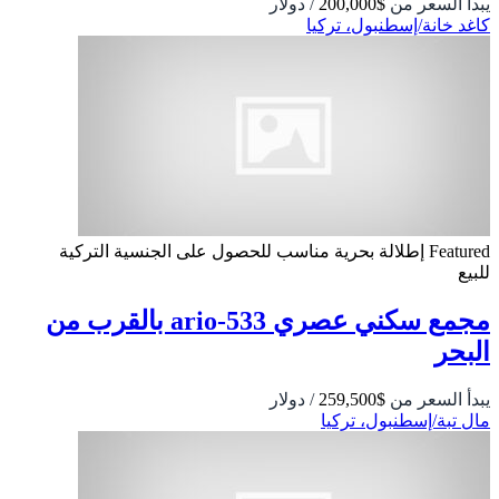
يبدأ السعر من
$200,000
/ دولار
كاغد خانة/إسطنبول، تركيا
Featured
إطلالة بحرية
مناسب للحصول على الجنسية التركية
للبيع
مجمع سكني عصري 533-ario بالقرب من
البحر
يبدأ السعر من
$259,500
/ دولار
مال تبة/إسطنبول، تركيا