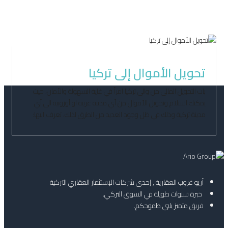
أكتوبر 29, 2020
تحويل الأموال إلى تركيا
بات التحويل المالي من والى تركيا امراً في غاية السهولة والأمان، حيث
يمكنك استلام وتحويل الأموال من أي مدينة عربية او أوروبية الى أي
مدينة تركية وذلك في ظل وجود العديد من الطرق لذلك، تعرف اليها:
أريو غروب العقارية , إحدى شركات الإستثمار العقاري التركية
خبرة سنوات طويلة في السوق التركي.
فريق متميز يلبي طموحكم.