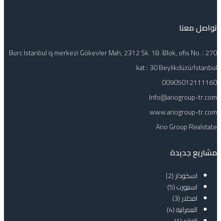
تواصل معنا
Burc Istanbul iş merkezi Gökevler Mah, 2312 Sk. 18. Blok, ofis No. : 270
kat : 30 Beylikdüzü/İstanbul
00905012111160
Info@ariogroup-tr.com
www.ariogroup-tr.com
Ario Group Realstate
مشاريع جديدة
اسكودار
(2)
اسنيورت
(5)
افجلار
(3)
العمرانية
(4)
الفاتح
(1)