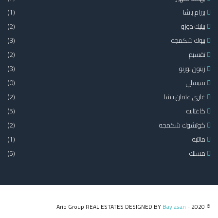
بيرام باشا
(1)
بيليك دوزو
(2)
بيوك شكمجه
(3)
تقسبم
(2)
زيتون بورنو
(3)
شيشلي
(0)
غازي عثمان باشا
(2)
كاغتانيه
(5)
كوتشوك شكمجه
(2)
مالتبه
(1)
مسلك
(5)
Baylasan
© 2020 - Ario Group REAL ESTATES DESIGNED BY