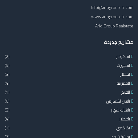
Info@ariogroup-tr.com
www.ariogroup-tr.com
Ario Group Realstate
مشاريع جديدة
اسكودار
(2)
اسنيورت
(5)
افجلار
(3)
العمرانية
(4)
الفاتح
(1)
باسن اكسبرس
(6)
باشاك شهير
(3)
باغجلار
(4)
بكركوي
(1)
بهشة شهير
(7)