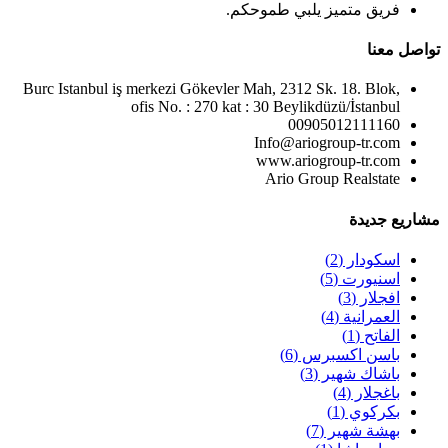
فريق متميز يلبي طموحكم.
تواصل معنا
Burc Istanbul iş merkezi Gökevler Mah, 2312 Sk. 18. Blok,
ofis No. : 270 kat : 30 Beylikdüzü/İstanbul
00905012111160
Info@ariogroup-tr.com
www.ariogroup-tr.com
Ario Group Realstate
مشاريع جديدة
اسكودار
(2)
اسنيورت
(5)
افجلار
(3)
العمرانية
(4)
الفاتح
(1)
باسن اكسبرس
(6)
باشاك شهير
(3)
باغجلار
(4)
بكركوي
(1)
بهشة شهير
(7)