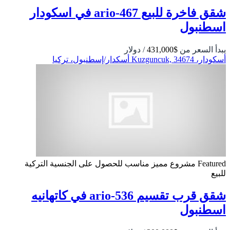
شقق فاخرة للبيع ario-467 في اسكودار
اسطنبول
يبدأ السعر من
$431,000
/ دولار
أسكودار، Kuzguncuk, 34674 أسكدار/إسطنبول، تركيا
Featured
مشروع مميز
مناسب للحصول على الجنسية التركية
للبيع
شقق قرب تقسيم 536-ario في كاتهانيه
اسطنبول