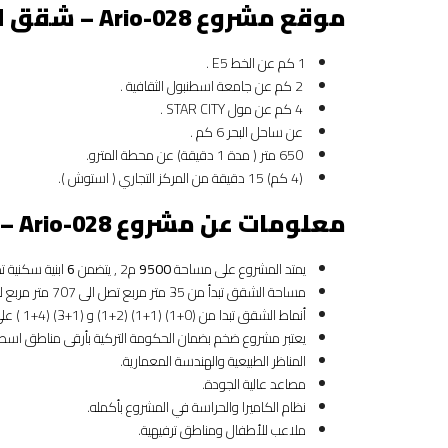
موقع مشروع
Ario-028 – شقق للاستثمار بمركز اسطنبول
1 كم عن الخط E5 .
2 كم عن جامعة اسطنبول الثقافية .
4 كم عن مول STAR CITY .
عن ساحل البحر 6 كم .
650 متر ( مدة 1 دقيقة) عن محطة المترو.
(4 كم) 15 دقيقة من المركز التجاري ( استوش ).
معلومات عن مشروع
Ario-028 – شقق للاستثمار بمركز اسطنبول
يمتد المشروع على مساحة
9500
م2 , يتضمن
6
ابنية سكنية 
مساحة الشقق تبدأ من 35 متر مربع تصل الى 707 متر مربع للمحلات التجارية.
أنماط الشقق تبدا من (0+1) (1+1) (2+1) و (1+3) (4+1 ) على شكل دوبلكس تراس.
يعتبر مشروع ضخم بضمان الحكومة التركية بأرقى مناطق اسطن
المناظر الطبيعية والهندسة المعمارية.
مصاعد عالية الجودة.
نظام الكاميرا والحراسة في المشروع بأكمله.
ملاعب للأطفال ومناطق ترفيهية.