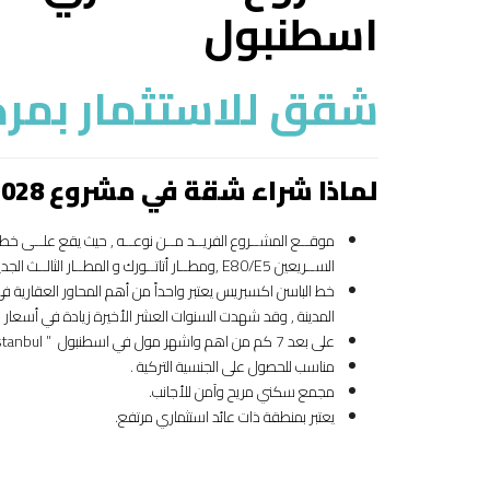
اسطنبول
شقق للاستثمار بمرك
لماذا شراء شقة في مشروع Ario-028 – شقق للاستثمار بمركز اسطنبول
موقــع المشــروع الفريــد مــن نوعــه , حيث يقع علــى خط 
الســريعين E80/E5 ,ومطــار أتاتــورك و المطــار الثالــث الجديــد, ويشكل شريان الحياة التجاري لاسطنبول.
خط الباسن اكسبريس يعتبر واحداً من أهم المحاور العقارية 
المدينة , وقد شهدت السنوات العشر الأخيرة زيادة في أسعار العق
على بعد 7 كم من اهم واشهر مول في اسطنبول ” mall of istanbul “
مناسب للحصول على
الجنسية التركية
.
مجمع سكني مريح وآمن للأجانب.
يعتبر بمنطقة ذات عائد استثماري مرتفع.