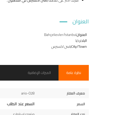
تعرف أكثر على منطقة
باسن اكسبرس في اسطنبول
.
العنوان
العنوان
Bahçelievler/İstanbul
البلد
تركيا
City/Town
باسن اكسبرس
نظرة عامة
الميزات الإضافية
معرف العقار
ario-028
السعر عند الطلب
السعر
نوع العقار
مشروع استثماري