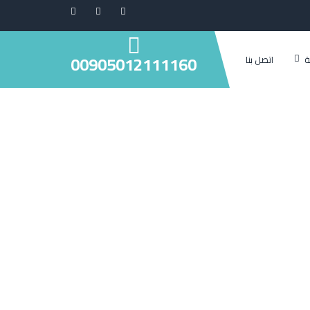
00905012111160
ة
اتصل بنا