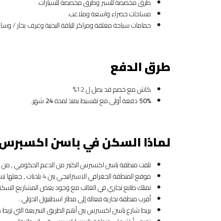
طرق مخصصة للسير وطرق مخصصة للسيارات.
مساحات خضراء واسعة وملاعب.
حمامات سباحة مغلقة ومراكز للياقة البدنية وغرف بخار / وساون
طرق الدفع
كاش مع خصم قد يصل ل 12%
50%
دفعة أولى مع تقسيط يمتد لمدة
24
شهر.
لماذا السكن في باسن اكسبرس 
تلقت منطقة باسن اكسبرس الكثير من الدعم الحكومي , من ناحية 
موقع المنطقة الجغرافي الاستراتيجي بين 4 بلديات , جعلها تستفيد من خدمات كل هذه البلديات من حيث الجامعات والمستشفيات والمدارس الحكومية والخاصة .
تمتلك طابع تجاري في الغالب مع وجود بعض المشاريع السكني
أقرب منطقة تجارية فعالة إلى مطار اسطنبول الدولي .
يربط شارع باسن اكسبرس بين أهم الطريق السريعة التي تربط كافة مناطق اسطنبول ببعضها 