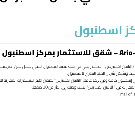
ز اسطنبول
( الباسن اكسبريس ) الاســتراتيجي في قلب مدينة اسطنبول, الــذي يصــل بيــن الطريقيــ
في إسطنبول خاصة وفي تركيا عامة، “الباسن اكسبرس” تحتضن أهم الاستثمارات العقارية ا
ارات في ” الباسن اكسبرس” بنسب وصلت إلى أكثر من 20 ضعفاً.