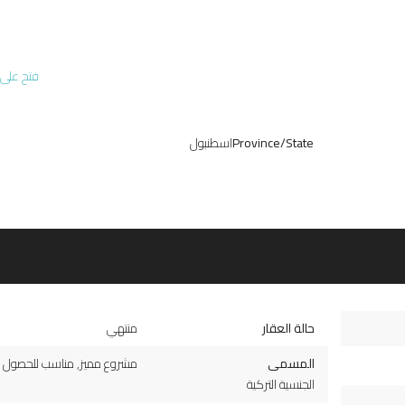
فتح على 
Province/State
اسطنبول
حالة العقار
منتهي
المسمى
مشروع مميز
,
مناسب للحصول 
الجنسية التركية