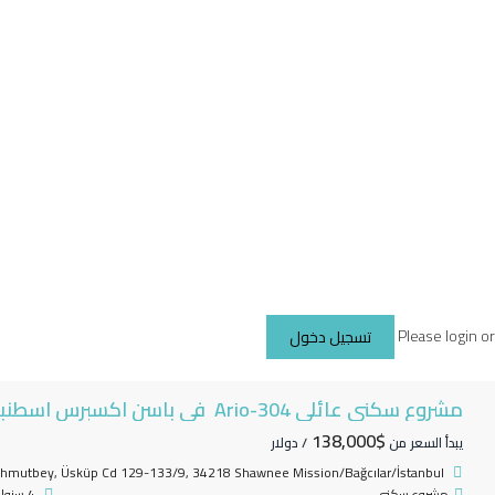
Please login o
تسجيل دخول
مشروع سكني عائلي Ario-304 في باسن اكسبرس اسطنبول
$138,000
يبدأ السعر من
/ دولار
hmutbey, Üsküp Cd 129-133/9, 34218 Shawnee Mission/Bağcılar/İstanbul
مشروع سكني
4 سنوات مضت