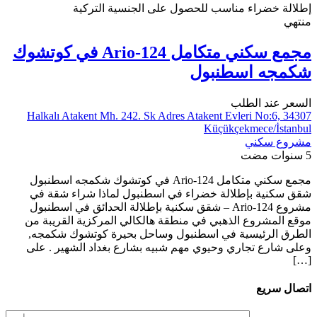
إطلالة خضراء
مناسب للحصول على الجنسية التركية
منتهي
مجمع سكني متكامل Ario-124 في كوتشوك
شكمجه اسطنبول
السعر عند الطلب
Halkalı Atakent Mh. 242. Sk Adres Atakent Evleri No:6, 34307
Küçükçekmece/İstanbul
مشروع سكني
5 سنوات مضت
مجمع سكني متكامل Ario-124 في كوتشوك شكمجه اسطنبول
شقق سكنية بإطلالة خضراء في اسطنبول لماذا شراء شقة في
مشروع Ario-124 – شقق سكنية بإطلالة الحدائق في اسطنبول
موقع المشروع الذهبي في منطقة هالكالي المركزية القريبة من
الطرق الرئيسية في اسطنبول وساحل بحيرة كوتشوك شكمجه,
وعلى شارع تجاري وحيوي مهم شبيه بشارع بغداد الشهير . على
[…]
اتصال سريع