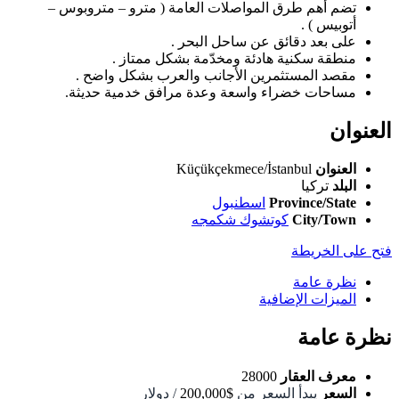
تضم أهم طرق المواصلات العامة ( مترو – متروبوس –
أتوبيس ) .
على بعد دقائق عن ساحل البحر .
منطقة سكنية هادئة ومخدّمة بشكل ممتاز .
مقصد المستثمرين الأجانب والعرب بشكل واضح .
مساحات خضراء واسعة وعدة مرافق خدمية حديثة.
العنوان
العنوان
Küçükçekmece/İstanbul
البلد
تركيا
Province/State
اسطنبول
City/Town
كوتشوك شكمجه
فتح على الخريطة
نظرة عامة
الميزات الإضافية
نظرة عامة
معرف العقار
28000
السعر
يبدأ السعر من
$200,000
/ دولار