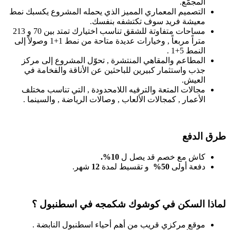
المجمّع.
التصميم المعماري المميز الذي يحمله المشروع يكسبك نمط
معيشة فريد سوف تكتشفه بنفسك.
مساحات متفاوتة للشقق تناسب اختيارك تمتد بين 70 و 213
متراً مربعاً , وخيارات عديدة متاحة من نمط 1+1 وصولاً إلى
النمط 5+1 .
المطاعم والمقاهي المنتشرة , تحوّل المشروع إلى مركز
جذب واستثمار كبيرين للباحثين عن الأناقة والفخامة في
العيش.
مجالات المتعة والترفيه اللامحدودة , التي تناسب مختلف
الأعمار , كمجالات الألعاب , وصالات الرياضة , والسينما .
طرق الدفع
كاش مع خصم قد يصل ل
10
%
.
دفعة أولى
50
%
و تقسيط لمدة
12
شهر.
لماذا السكن في كوشوك شكمجه في اسطنبول ؟
موقع مركزي قريب من أهم أحياء اسطنبول النابضة .