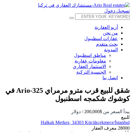
تسجيل دخول
أريو العقارية
من نحن
عقارات اسطنبول
بحث متقدم
المدونة
مناطق اسطنبول
معلومات عقارية
الاستثمار العقاري
الجنسية التركية
اتصل بنا
شقق للبيع قرب مترو مرمراي Ario-325 في
كوشوك شكمجه اسطنبول
يبدأ السعر من
$200,000
/ دولار
للبيع
Halkalı Merkez, 34303 Küçükçekmece/İstanbul
28000
معرف العقار