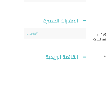
العقارات المميزة
المزيد.....
الموزعة حول المشروع لتخديم السكان . ضمن بلوكين سكنيين على ارتفاع 30 طابق على
عيشة الحديث
القائمة البريدية
.