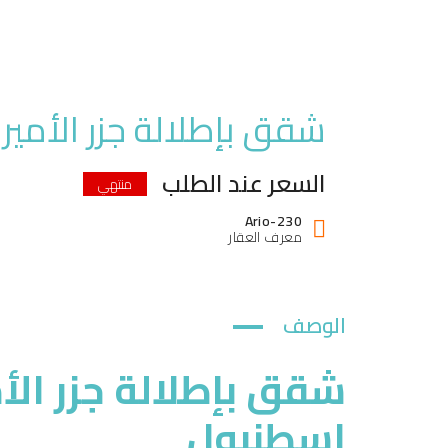
شقق بإطلالة جزر الأميرات Ario-230 في مالتبه اس
السعر عند الطلب
منتهي
Ario-230
معرف العقار
الوصف
اسطنبول