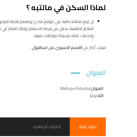
لماذا السكن في مالتبه ؟
إن تربع منطقة مالتبه على موقع هادئ ومفعم بالحياة المرفهة، 
المناظر الطبيعية، يجعل من فرصة الاستثمار وتملك العقار في ما
وخدمات عامة، وشبكة مواصلات قوية.
تعرف أكثر عن
القسم الآسيوي من اسطنبول .
العنوان
العنوان
Maltepe/İstanbul
البلد
تركيا
نظرة عامة
الميزات الإضافية