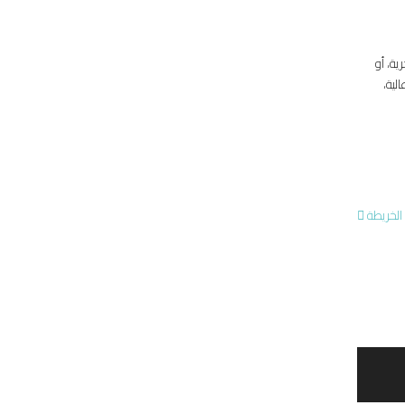
ية، أو
لية،
الخريطة