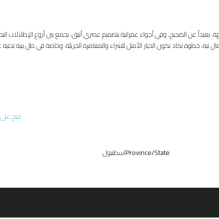
بعيداً عن الضجيج، وفي أجواء عمرانية بتصميم عصري أنيق، يجمع بين أروع الإطلالات البحر
ل تبه، خطوة تكاد تكون الخيار الأمثل للشراء والمغامرة الجريئة، وخاصة في ظل بنية تحتية عا
فتح على 
Province/State
اسطنبول