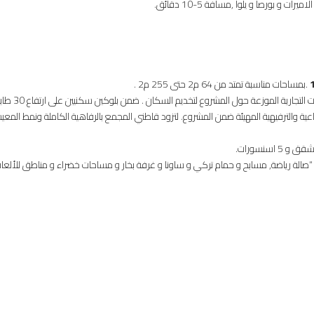
.بمساحات مناسبة تمتد من 64 م2 حتى 255 م2 .
وحدة سكنية وعدد كبير من المحلات التجارية 
 من المرافق الاجتماعية والترفيهية المهيئة ضمن المشروع. لتزود قاطني المجمع بالرفاهية الكاملة ونمط الم
صالة رياضة, مسابح و حمام تركي و ساونا و غرفة بخار و مساحات خضراء و مناطق للألعاب