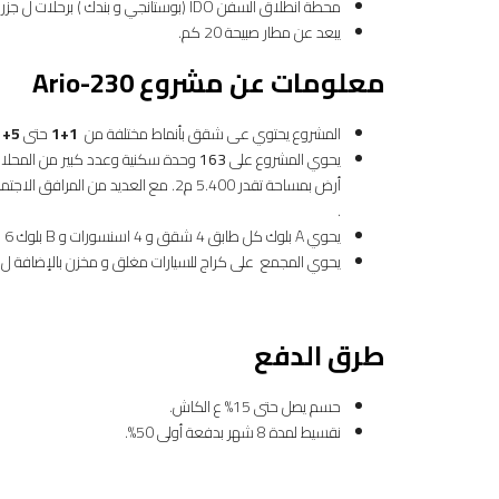
محطة انطلاق السفن IDO (بوستانجي و بندك ) برحلات ل جزر الاميرات و بورصا و يلوا ,مسافة 5-10 دقائق.
يبعد عن مطار صبيحة 20 كم.
معلومات عن مشروع Ario-230
المشروع يحتوي عى شقق بأنماط مختلفة من
1+
1
حتى
5
+
1
يحوي المشروع على
163
أرض بمساحة تقدر 5.400 م2. مع العديد
.
يحوي A بلوك كل طابق 4 شقق و 4 اسنسورات و B بلوك 6 شقق و 5 اسنسورات.
يحوي المجمع على كراج للسيارات مغلق و مخزن بالإضافة ل “
طرق الدفع
حسم يصل حتى 15% ع الكاش.
نقسيط لمدة 8 شهر بدفعة أولى 50%.