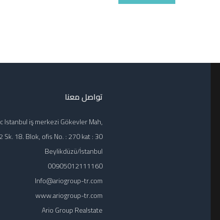
تواصل معنا
c Istanbul iş merkezi Gökevler Mah,
 Sk. 18. Blok, ofis No. : 270 kat : 30
Beylikdüzü/İstanbul
00905012111160
Info@ariogroup-tr.com
www.ariogroup-tr.com
Ario Group Realstate