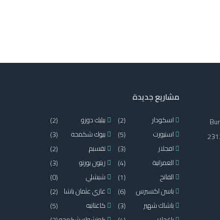
مشاريع جديدة
اسكودار
(2)
بيليك دوزو
(2)
Bur
اسنيورت
(5)
بيوك شكمجه
(3)
2312
افجلار
(3)
تقسبم
(2)
العمرانية
(4)
زيتون بورنو
(3)
الفاتح
(1)
شيشلي
(0)
باسن اكسبرس
(6)
غازي عثمان باشا
(2)
باشاك شهير
(3)
كاغتانيه
(5)
باغجلار
(4)
كوتشوك شكمجه
(2)