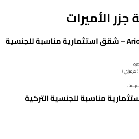
جزر الأميرات
لماذا شراء شقة في مشروع Ario-230 – شقق استثمارية مناسبة للجنسية
رة .
 مرمراي )
لمهمة .