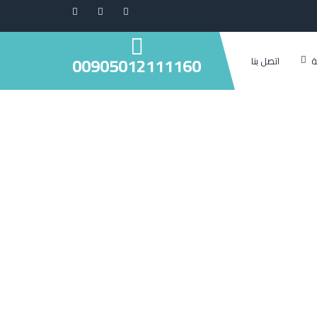
00905012111160
ة
اتصل بنا