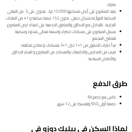
منزلك.
يمتد المشروع على أرض مساحتها 10.000 م2 , ليحوي على 3 من المباني
السكنية الموزّعة بشكل جميل , تحوي 152 شقة سكنية و 41 من الملحات
التجارية , بالتداخل مع الحدائق والمرافق الخدمية على امتداد ارض المشروع.
يشمل المشروع على مساحات خضراء واسعة تعطي هدوء وسكينة
لقاطني المجمع .
تبدأ خيارات الشقق من 1+1 حتى 1+3 بمساحات و نماذج مختلفة .
قريب من المدارس والجامعات والمساجد من المشروع و انتشار الحدائق
والأماكن السياحية .
طرق الدفع
كاش مع خصم 6%.
دفعة أولى 50% وتقسيط على 12 شهر.
لماذا السكن في بيليك دوزو في