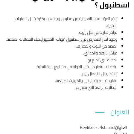
اسطنبول ؟
توفر المؤسسات التعليمية من مدارس وجامعات بكثرة خلال السنوات
الأخيرة.
مراكز تجارية في كل زاوية.
وجود أكبر المعارض في إسطنبول “توياب” المجهز لإحياء الفعاليات الضخمة.
العديد من البنوك والمصارف.
مراكز الترفيه والحدائق.
الحداثة التي تتمتع بها.
زيادة الاستثمار من قبل الدولة في مشاريع البنية التحتية.
توافد رجال الأعمال إليها.
مقاومة المدينة للزلازل والكوارث الطبيعية.
الإطلالة الرائعة التي تتميز بها.
العنوان
العنوان
Beylikdüzü/İstanbul