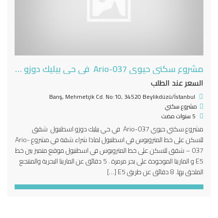
مشروع سكني حيوي Ario-037 في حي بيليك دوزو اسطنبول
السعر عند الطلب
Barış, Mehmetçik Cd. No:10, 34520 Beylikdüzü/İstanbul
مشروع سكني
5 سنوات مضت
مشروع سكني حيوي Ario-037 في حي بيليك دوزو اسطنبول شقق
للسكن على خط المتروبوس في اسطنبول لماذا شراء شقة في مشروع Ario-
037 – شقق للسكن على خط المتروبوس في اسطنبول موقع متميز بين خط
E5 و المارينا الموجودة على بحر مرمرة . 5 دقائق عن المارينا البحرية والمنتجع
الملحق بها. 8 دقائق عن طريق E5 […]