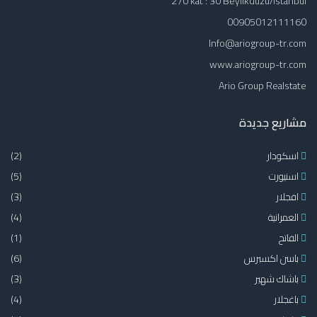
270 kat : 30 Beylikdüzü/İstanbul
00905012111160
Info@ariogroup-tr.com
www.ariogroup-tr.com
Ario Group Realstate
مشاريع جديدة
اسكودار
(2)
اسنيورت
(5)
افجلار
(3)
العمرانية
(4)
الفاتح
(1)
باسن اكسبرس
(6)
باشاك شهير
(3)
باغجلار
(4)