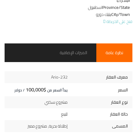
البلد
تركيا
Province/State
اسطنبول
City/Town
بيليك دوزو
فتح على الخريطة
نظرة عامة
الميزات الإضافية
معرف العقار
Ario-232
$100,000
السعر
يبدأ السعر من
/ دولار
نوع العقار
مشروع سكني
حالة العقار
للبيع
المسمى
إطلالة بحرية
,
مشروع مميز