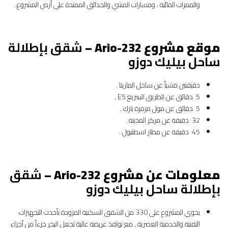
والممرات المائية ، ومسارات المشي والحدائق الممتدة على أرض المشروع.
موقع مشروع
Ario-232 –
شقق بإطلالة
ساحل بيليك دوزو
دقيقتين مشياً عن ساحل المارينا .
5 دقائق عن الطريق السريع E5 .
5 دقائق عن مول مرمرة بارك .
32 دقيقة عن مركز المدينة .
45 دقيقة عن مطار اسطنبول .
معلومات عن مشروع
Ario-232 –
شقق
بإطلالة ساحل بيليك دوزو
يحوي المشروع على 330 من الشقق السكنية المزودة بأحدث التجهيزات
التقنية والخدمية العصرية , مع نوافذ عريضة عالية تجعل البحر جزءاً من أجزاء