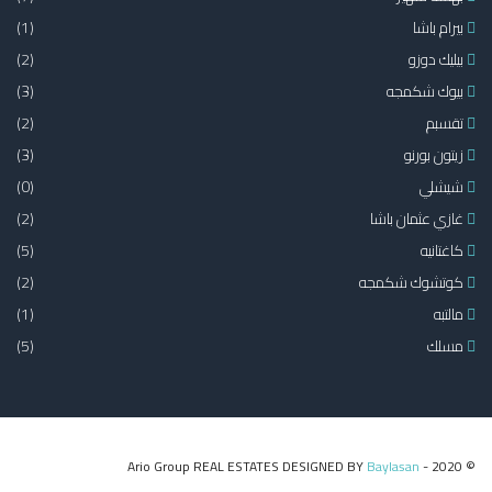
بيرام باشا
(1)
بيليك دوزو
(2)
بيوك شكمجه
(3)
تقسبم
(2)
زيتون بورنو
(3)
شيشلي
(0)
غازي عثمان باشا
(2)
كاغتانيه
(5)
كوتشوك شكمجه
(2)
مالتبه
(1)
مسلك
(5)
Baylasan
© 2020 - Ario Group REAL ESTATES DESIGNED BY