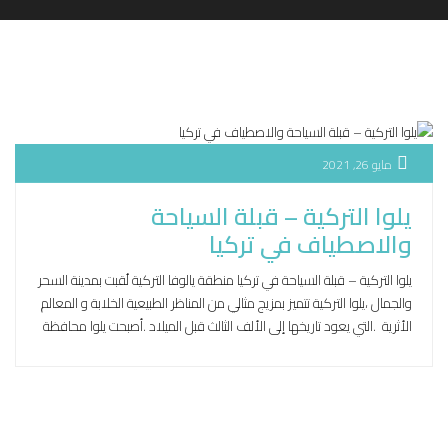
مايو 26, 2021
يلوا التركية – قبلة السياحة
والاصطياف في تركيا
يلوا التركية – قبلة السياحة في تركيا منطقة يالوفا التركية لُقبت بمدينة السحر
والجمال ،يلوا التركية تتميز بمزيج مثالي من المناظر الطبيعية الخلابة و المعالم
الأثرية .التي يعود تاريخها إلى الألف الثالث قبل الميلاد .أصبحت يلوا محافظة
تركية مستقلة في عام 1995 .بعد أن كانت تتبع إدارياً لمدينة اسطنبول في
عام 1930م .بأمر من مؤسس […]