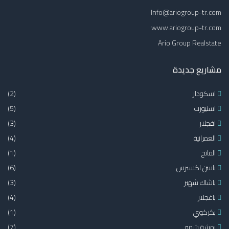
Info@ariogroup-tr.com
www.ariogroup-tr.com
Ario Group Realstate
مشاريع جديدة
اسكودار
(2)
اسنيورت
(5)
افجلار
(3)
العمرانية
(4)
الفاتح
(1)
باسن اكسبرس
(6)
باشاك شهير
(3)
باغجلار
(4)
بكركوي
(1)
بهشة شهير
(7)