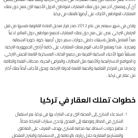
أي أن وبمعنى آخر منح حق تملك العقارات لمواطني الدول الأجنبية التي تمنح حق تملك
العقارات للمواطنين الأتراك على أرضها بالتملك في تركيا.
ولكن في شهر سبتمبر من عام 2012 صدر قرار تعديل المادة القانونية نفسها من قبل
البرلمان التركي. ينص على منح حق تملك العقارات لجميع مواطنين دول العالم، لاغياً
مبدأ التعامل بالمثل باستثناء حاملي جوازات سفر دول: أرمينيا، كوبا، كوريا الشمالية
ونيجيريا . هذا ويتمتع الأجانب اليوم بتملك العقارات على كافة أراضي الجمهورية التركية.
مستثنياً منها الأحياء السكنية القريبة من جميع الثكنات العسكرية التابعة للجيش التركي.
و المواقع الاستراتيجية والأمنية مثل المطارات والمرافئ البحرية، محطات النفط والطاقة
وغيرها من المراكز الثقافية والدينية التابعة للدولة التركية. ويحق للأجانب أيضاً تملك أكثر
من عقار في تركيا..
خطوات تملك العقار في تركيا
استدعاء الشاري إلى المدينة التي يرغب الشراء بها في تركيا، يتم استقبال
الشاري في المطار وتوصيله إلى الفندق بإحدى سيارات الشركة مجاناً.
تنظيم جولات استطلاعية مجانية للشاري بهدف التعرف على المناطق
والمشاريع العقارية خلال زيارته، بالإضافة إلى الاستشارة والشرح المفصل