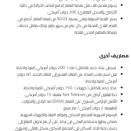
رسوم تقديم طلب نقل ملكية العقار (تدفع لمكتب الخرائط في دائرة
الأراضي والسجل العقاري): 200 دولار أمريكي.
رسم البلدية السنوية وهي بنسبة: 0.03% من قيمة العقار، تُدفع في
القصر البلدي للمدينة في كل عام من شهر مايو، وذلك مقابل خدمات
مرتبطة بالتنظيم المدني للبلدية.
مصاريف أخرى
تسجيل عداد جديد بالكامل ( ماء ) : 200 دولار أمريكي (لمرة واحدة).
نقل اسم صاحب العداد من المالك القديم إلى المالك الجديد: 60 دولار
أمريكي (لمرة واحدة).
عداد جديد بالكامل ( كهرباء ) : 150 دولار أمريكي (لمرة واحدة).
خط تليفون أرضي من Türk Telekom بقيمة: 15 دولار أمريكي.
التأمين الإلزامي السنوي على العقار (DASK) ضد الزلازل والكوارث
الطبيعية: 2 دولار أمريكي / متر مربع.
الرسوم الشهرية للمجمع السكني وفواتير المياه والكهرباء الشهرية.
ممكن ربطها بحسابكم البنكي في تركيا. على أن يتم تحويل المبلغ إلى
حساب لجنة اتحاد السكان في المجمع السكني.بشكل تلقائي وشهري