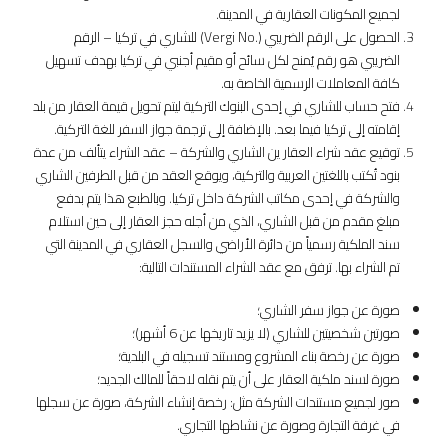
لجميع المكونات العقارية في المدينة.
الحصول على الرقم الضريبي (.Vergi No) للشاري في تركيا – الرقم
الضريبي هو رقم يُمنح لكل سائح أو مقيم أجنبي في تركيا بهدف تسهيل
كافة المعاملات الرسمية الخاصة به.
فتح حساب للشاري في إحدى البنوك التركية ليتم تحويل قيمة العقار من بلد
إقامته إلى تركيا فيما بعد. بالإضافة إلى ترجمة جواز السفر للغة التركية.
توقيع عقد شراء العقار ين الشاري والشركة – عقد الشراء يتألف من عدة
بنود تُكتب باللغتين العربية والتركية، ويوقع العقد من قبل الطرفين الشاري
والشركة في إحدى مكاتب الشركة داخل تركيا. وبالطبع هذا يتم بدفع
مبلغ مقدم من قبل الشاري، الذي من أجله حجز العقار إلى حين استلام
سند الملكية رسمياً من دائرة الأراضي والسجل العقاري في المدينة التي
تم الشراء بها. ترفق مع عقد الشراء المستندات التالية:
صورة عن جواز سفر الشاري؛
صورتين شخصيتين للشاري (لا يزيد تاريخها عن 6 أشهر)؛
صورة عن رخصة بناء المشروع ومستند تسجيله في البلدية؛
صورة لسند ملكية العقار على أن يتم نقله لاحقاً للمالك الجديد؛
صور لجميع مستندات الشركة مثل: رخصة إنشاء الشركة، صورة عن سجلها
في غرفة التجارة وصورة عن نشاطها التجاري.