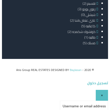
تقسبم
(2)
زيتون بورنو
(3)
شيشلي
(0)
غازي عثمان باشا
(2)
كاغتانيه
(5)
كوتشوك شكمجه
(2)
مالتبه
(1)
مسلك
(5)
Baylasan
© 2020 - Ario Group REAL ESTATES DESIGNED BY
تسجيل دخول
×
Username or email address