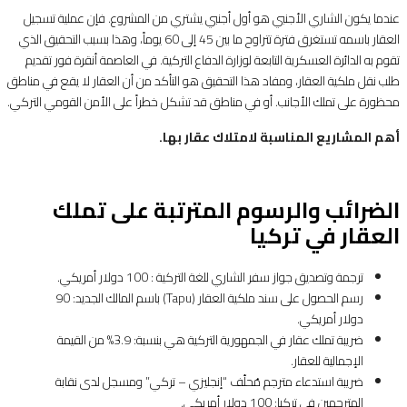
عندما يكون الشاري الأجنبي هو أول أجنبي يشتري من المشروع. فإن عملية تسجيل
العقار باسمه تستغرق فترة تتراوح ما بين 45 إلى 60 يوماً، وهذا بسبب التحقيق الذي
تقوم به الدائرة العسكرية التابعة لوزارة الدفاع التركية. في العاصمة أنقرة فور تقديم
طلب نقل ملكية العقار، ومفاد هذا التحقيق هو التأكد من أن العقار لا يقع في مناطق
محظورة على تملك الأجانب. أو في مناطق قد تشكل خطراً على الأمن القومي التركي.
أهم المشاريع المناسبة لامتلاك عقار بها.
الضرائب والرسوم المترتبة على تملك
العقار في تركيا
ترجمة وتصديق جواز سفر الشاري للغة التركية : 100 دولار أمريكي.
رسم الحصول على سند ملكية العقار (Tapu) باسم المالك الجديد: 90
دولار أمريكي.
ضريبة تملك عقار في الجمهورية التركية هي بنسبة: 3.9% من القيمة
الإجمالية للعقار.
ضريبة استدعاء مترجم مُحلّف “إنجليزي – تركي” ومسجل لدى نقابة
المترجمين في تركيا: 100 دولار أمريكي.