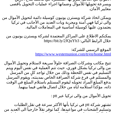
وبسرعة تحويلها للأموال وضمانها اجراء عمليات التحويل بأقصى
معايير الأمان.
ويمكن اتخاذ شركة ويسترن يونيون كوسيلة دائمة لتحويل الأموال من
والى تركيا فهي آمنة ومجربة وبات العديد من الأجانب في تركيا
يعتمدون عليها كوسيلة أساسية في المعاملات المالية.
يمكنكم الاطلاع على المراكز المعتمدة لشركة ويسترن يونيون من
خلال الرابط التالي: https://bit.ly/2JQuYb3
الموقع الرسمي للشركة:
https://www.westernunion.com/tr/en/home.html
تتيح مكاتب وشركات الصرافة حلولاً سريعة لاستلام وتحويل الأموال
من والى تركيا بشكل فوري، حيث تتم العملية في نفس اليوم ويتم
التسليم في نفس اللحظة وذلك من خلال تواجد كلٍ من المرسل
والمستلم في فرع شركة الصرافة الخاص بمدينته، ويقوم المرسل
بدفع المبلغ المراد تحويله ليقوم المستلم باستلام المبلغ في الوقت
ذاته، مؤكداً استلامه اياه من خلال اتصال هاتفي فيما بينهما.
تحويل الأموال من والى تركيا عبر ptt :
تشتهر شركة ptt في تركيا بأنها الأكثر سرعة في نقل الطلبات
وتسليم الشحنات في مواعيدها، كما توفر نقلاً خارجياً الى العديد من