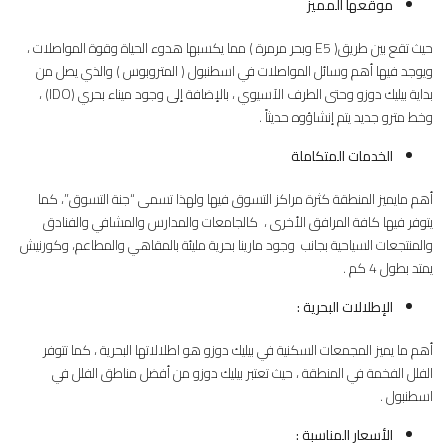
موقعها المميز
حيث تقع بين طريق( E5 وبحر مرمرة ) مما يكسبها هدوء الحياة وقوة المواصلات ،
ويوجد فيها أهم وسائل المواصلات في اسطنبول ( المتروبوس ) والذي يصل من
بداية بيليك دوزو وحتى الطرف الآسيوي ، بالإضافة إلى وجود ميناء بحري (IDO) ،
وخط مترو جديد يتم إنشاؤوه حديثاً .
الخدمات المتكاملة
أهم مايميز المنطقة كثرة مراكز التسوق فيها ولهذا تسمى “جنة التسوق”، كما
يتوفر فيها كافة المرافق الأخرى ، كالجامعات والمدارس والمشافي والفنادق
والمنتجعات السياحية بجانب وجود مارينا بحرية مليئة بالمقاهي والمطاعم، وكورنيش
يمتد بطول 4 كم .
الإطلالات البحرية
:
أهم ما يميز المجمعات السكنية في بيليك دوزو هو اطلالاتها البحرية ، كما تتوفر
الفلل الفخمة في المنطقة ، حيث تعتبر بيليك دوزو من أفضل مناطق الفلل في
اسطنبول .
الأسعار المناسبة
: