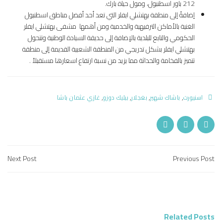
212 باور اسطنبول، ومول حياة بارك.
إضافةً إلى منطقة بهتشلي ايفلر التي تعد أحد أفضل مناطق اسطنبول
الغنية بالأماكن الترفيهية والخدمية ومن أهمها مشفى بهتشلي ايفلر
الحكومي والتابع للبلدية بالإضافة إلى حديقة السيادة الوطنية وتتحول
بهتشلي ايفلر بشكل تدريجي من المنطقة الشعبية القديمة إلى منطقة
تتميز بالفخامة والحداثة مما يزيد من نسبة ارتفاع اسعارها مستقبلاً .
,
,
,
,
اسنيورت
باشاك شهير
بغجلار
بيليك دوزو
غازي عثمان باشا
Next Post
Previous Post
Related Posts