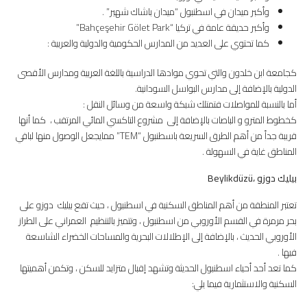
وأكبر ميدان في اسطنبول “ميدان باشاك شهير” .
وأكبر حديقة عامة في تركيا “Bahçeşehir Gölet Park”
كما تحتوي على العديد من المدارس الحكومية والدولية والعربية :
كجامعة ابن خلدون والتي تحوي موادها الدراسية باللغة العربية ومدارس الأقصى
الدولية بالإضافة إلى مدارس البواسل السودانية.
أما بالنسبة للمواصلات فتمتلك شبكة واسعة من وسائل النقل :
كخطوط المترو و الباصات بالإضافة إلى مشروع التاكسي المائي المرتقب ، كما أنها
قريبة جداً من أهم الطرق السريعة باسطنبول “TEM” ممايجعل الوصول منها لباقي
المناطق غاية في السهولة .
بيليك دوزو ،
Beylikdüzü
تعتبر المنطقة من أهم المناطق السكنية في اسطنبول ، حيث تقع بيليك دوزو على
بحر مرمرة في القسم الأوروبي من اسطنبول ، وتتميز بالتنظيم العمراني على الطراز
الأوروبي الحديث ، بالإضافة إلى الإطلالات البحرية والمساحات الخضراء الشاسعة
فيها .
كما تعد أحد أحياء اسطنبول الحديثة وتشهد إقبال متزايد للسكن ، وتكمن أهميتها
السكنية والاستثمارية فيما يلي: