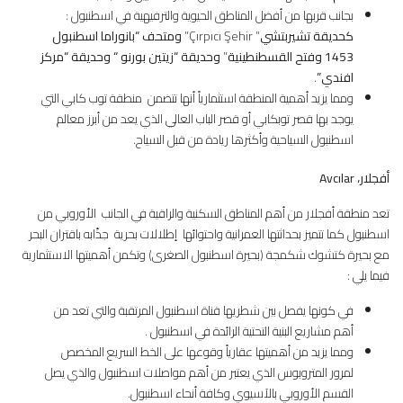
بجانب قربها من أفضل المناطق الحيوية والترفيهية في اسطنبول :
كحديقة تشيربتشي
” Çırpıcı Şehir”
ومتحف “بانوراما اسطنبول
1453 وفتح القسطنطينية
”
وحديقة “زيتين بورنو
“
وحديقة “مركز
افندي
”
.
ومما يزيد أهمية المنطقة استثمارياً أنها تتضمن منطقة توب كابي التي
يوجد بها قصر توبكابي أو قصر الباب العالي الذي يعد من أبرز معالم
اسطنبول السياحية وأكثرها ريادة من قبل السياح.
أفجلار،
Avcılar
تعد منطقة أفجلار من أهم المناطق السكنية والراقية في الجانب الأوروبي من
اسطنبول كما تتميز بحداثتها العمرانية واحتوائها إطلالات بحرية جذّابه باقتران البحر
مع بحيرة كتشوك شكمجة (بحيرة اسطنبول الصغرى) وتكمن أهميتها الاستثمارية
فيما يلي :
في كونها يفصل بين شطريها قناة اسطنبول المرتقبة والتي تعد من
أهم مشاريع البنية التحتية الرائدة في اسطنبول .
ومما يزيد من أهميتها عقارياً وقوعها على الخط السريع المخصص
لمرور المتروبوس الذي يعتبر من أهم مواصلات اسطنبول والذي يصل
القسم الأوروبي بالآسيوي وكافة أنحاء اسطنبول.