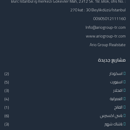
Burc Istanbul iş merkezi Gökevler Mah, 2312 Sk. 18. Blok, ofis No. :
270 kat : 30 Beylikdüzü/İstanbul
00905012111160
Info@ariogroup-tr.com
www.ariogroup-tr.com
Ario Group Realstate
مشاريع جديدة
اسكودار
(2)
اسنيورت
(5)
افجلار
(3)
العمرانية
(4)
الفاتح
(1)
باسن اكسبرس
(6)
باشاك شهير
(3)