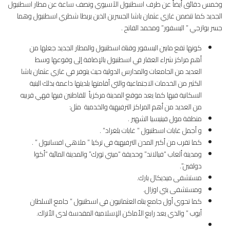
وخمس دقائق أيضاً عن طرف اسطنبول الآسيوي ونصف ساعة عن مطار اسطنبول
الجديد كما تتضمن غازي عثمان باشا الجسرين الذين يربطا شطري اسطنبول وهما
جسر بوازجي ” البسفور” ومحمد الفاتح .
كونها تقع مابين البسفور وقناة اسطنبول والمطار الجديد جعلها من
أهم مراكز شراء العقار في اسطنبول بالإضافة إلى وقوعها وسط
العديد من الجامعات والمدارس الدولية حيث يتوفر في غازي عثمان باشا
الكثير من الخدمات الاجتماعية والتي أقامتها بلديتها داعمة بذلك البنية
السكانية فيها كما يعد موقع المدينة مركزياً للقاطنين فيها فهي قريبه
من العديد من أهم المراكز الترفيهية والخدمية مثل:
منطقة مول فينيسيا الشهير .
و أجمل غابات اسطنبول ” غابات بلغراد” .
كما تقرب من أكبر المدن الترفيهية في تركيا ” ملاهي افسانبول ” .
ومدينة ألعاب “فيالاند” وحديقة “ميني تورك” والمدينة المائية “أكوا
دولفين”.
مستشفى ميديكال بارك.
ومستشفى يني اوزال.
كما تحوي أول جامع بناه العثمانيون في اسطنبول ” جامع السلطان
أيوب ” والذي يعد رابع الأماكن الإسلامية المقدسة لدى الأتراك.