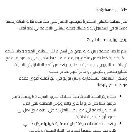
كاغتاني
Kağıthane :
تتميز منطقة كاغتاني استثمارياً بموقعها الاستراتيجي حيث تحاط بثلاث بلديات رئيسية
ومركزية في اسطنبول بلدية مسلك وبلدية شيشلي بالإضافة إلى بلدية أيوب .
زيتين بورنو،
Zeytinburnu
أهم ما يميز منطقة زيتين بورنو كونها من أهم مراكز اسطنبول الحيوية و ذات كثافه
سكانية عالية كما تتضمن مناطق بحرية و تملك شريط ساحلي على بحر مرمرة ، وتقع
في القسم الأوروبي من مدينة اسطنبول وتعد من أقدم المناطق في المدينة،
فتجاور منطقتي بكركوي والفاتح أشهر معالم المدينة ،
وتكمن الأهمية الاستثمارية لزيتين بورنو في أنها تملك أقوى عقدة
مواصلات في تركيا
:
حيث يتركز القسم الحديث منها بمحاذاة الطريق السريع E5 وبمحاذاة بحر
مرمرة، كما يصل مترو الأنفاق والمتروبوس المنطقة بباقي أجزاء
اسطنبول إضافةً إلى توافر باصات النقل الداخلي بكثرة والتي تصل إلى
عموم أرجاء المدينة الداخلية.
و تعد المنطقة
ذات حركة تجارية ممتازة كونها مركز صناعي
هام
مما جعلها مقصداً للعديد من التجار المحليين والأجانب .