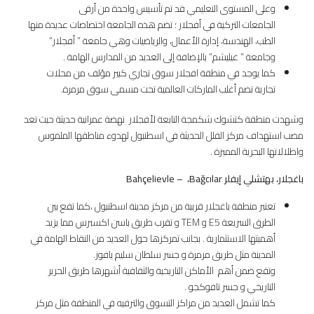
وعلى المستوى التعليمي قد تم تأسيس واحدة من أرقى
الجامعات التركية في أفجلار ؛ تضم هذه الجامعة اختصاصات عديدة منها
الطب، الهندسة، إدارة الأعمال، والرياضيات وهي جامعة ” أفجلار”
وجامعة ” غيليشم” بالإضافة إلى العديد من المدارس الهامة .
كما يوجد في منطقة افجلار سوق تجاري كبير مؤلف من محلات
تجارية تضم أغلب الماركات العالمية تحت مسمى سوق مرمرة.
وشهدت منطقة كتشوك شكمجة التابعة لأفجلار نهضة عمرانية حديثة حيث تعد
مصب استهداف مركز الفلل الحديثة في اسطنبول لهدوء مناطقها الملموس
واطلالاتها البحرية المميزة .
باغجلار، بهتشلي إيفلر
Bahçelievle –
Bağcılar
،
تعتبر منطقة باغجلار قريبة من مركز مدينة اسطنبول ،كما تقع بين
الطرق السريعة E5 و TEM و تقرب طريق باسن اكسبرس مما يزيد
أهميتها الاستثمارية . بجانب تمركزها حول العديد من النقاط الهامة في
المدينة مثل طريق مرمرة و جسر سلطان سليم يافوز.
وتقع ضمن أهم الأماكن التاريخية والثقافية أشهرها طريق الحرير
التاريخي و جسر تافوكجو .
كما تشمل العديد من مراكز التسوق والترفيه في المنطقة مثل مركز