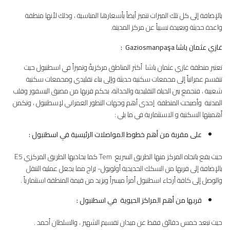
بالإضافة إلى كل تلك الميزات تتميز أيضاً بأسعارها المناسبة ، وذلك لأنها منطقة
واعدة حديثة وبعيدة نسيباً عن مركز المدينة.
غازي عثمان باشا
Gaziosmanpaşa :
تعتبر منطقة غازي عثمان باشا أكثر المناطق مركزيةً وتميزاً في اسطنبول حيث
تنقسم عمرانياً إلى مجمعات سكنية حديثة وإلى بناء تقليدي ومجمعات سكنية
شعبية ، فتجمع بين الحياة التقليدية والحداثة، بحكم قربها من مضيق البسفور وقلب
المدنية وأصبحت المنطقة إحدى أهم وجهات التطور العمراني لإسطنبول ، وتكمن
أهميتها السكنية و الاستثمارية في ما يلي :
على مقربة من أهم خطوط المواصلات الرئيسية في اسطنبول
:
حيث يقع باتجاه المركز منها الطريق السريع Tem كما يحاذيها الطريق المركزي E5
بالإضافة إلى قربها من السكك الحديدية أولويول- بَراج مما يجعل عملية التنقل
والوصل إلى كافة أرجاء اسطنبول أمراً ميسراً ويزيد من قيمة المنطقة استثمارياً .
قربها من أهم المراكز الحيوية في اسطنبول
:
حيث تبعد خمس دقائق فقط عن ميدان تقسيم الشهير ، والسلطان أحمد .