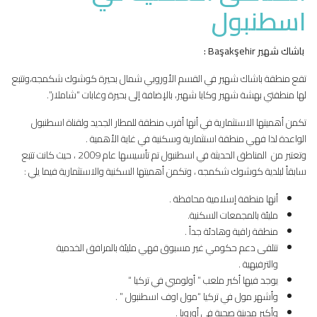
اسطنبول
باشاك شهير
Başakşehir :
تقع منطقة باشاك شهير في القسم الأوروبي شمال بحيرة كوشوك شكمجه،وتتبع
لها منطقتي بهشة شهير وكايا شهير، بالإضافة إلى بحيرة وغابات “شاملار”.
تكمن أهميتها الاستثمارية في أنها أقرب منطقة للمطار الجديد ولقناة اسطنبول
الواعدة لذا فهي منطقة استثمارية وسكنية في غاية الأهمية .
وتعتبر من المناطق الحديثة في اسطنبول تم تأسيسها عام 2009 ، حيث كانت تتبع
سابقاً لبلدية كوشوك شكمجه ، وتكمن أهميتها السكنية والاستثمارية فيما يلي :
أنها منطقة إسلامية محافظة .
مليئة بالمجمعات السكنية.
منطقة راقية وهادئة جداً .
تتلقى دعم حكومي غير مسبوق فهي مليئة بالمرافق الخدمية
والترفيهية .
يوجد فيها أكبر ملعب ” أولومبي في تركيا “
وأشهر مول في تركيا “مول اوف اسطنبول ” .
وأكبر مدينة صحية في أوروبا .