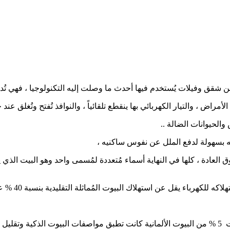
 عن شقق وفيلات يُستخدم فيها أحدث ما وصلت إليه التكنولوجيا ، فهي تُ
راض ، والتيار الكهربائي بها ينقطع تلقائياً ، والنوافذ تُفتح وتُغلق عند 
الحيوانات الضالة ..
له بسهولة لدفع الملل عن نفوس ساكنيه ،
فوق العادة ، كلها في النهاية أسماء مُتعددة لمُسمى واحد وهو البيت الذ
كهرباء يقل عن استهلاك البيوت المُماثلة التقليدية بنسبة 40 % على الأقل