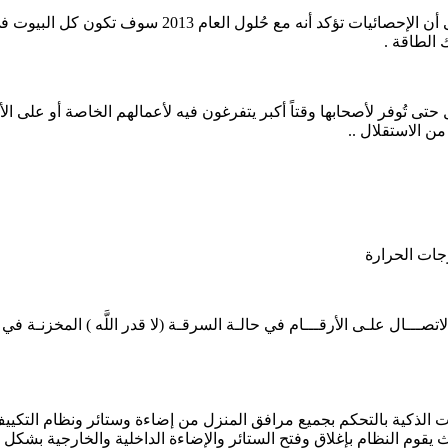
تى تُوفر لأصحابها وقتاً أكبر يتفرغون فيه لأعمالهم الخاصة أو على ا
من الاستقلال ..
رجات الحرارة
تصـــال علـى الأرقـــام في حالـة السرقـة (لا قدر اللَّه ) المخزنـة في 
ت الذكية بالتحكم بجميع مرافق المنزل من إضاءة وستائر ونظام التكييف
وم النظام بإغلاق وفتح الستائر والإضاءة الداخلية والخارجية بشكل