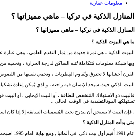
معلومات عقارية
المنازل الذكية في تركيا – ماهي مميزاتها ؟
المنازل الذكية في تركيا – ماهي مميزاتها ؟
ما هي البيوت الذكية ؟
البيوت الذكية .. هي ثمرة جديدة من ثِمار التقدم العلمي ، وهي عبارة
وبها شبكة معلومات مُتكاملة تُنبه الساكن لدرجة الحرارة ، وتحميه من الأم
القرن أخشابها لا تحترق وتُقاوم الفِطريات ، وتحمي نفسها من اللصوص و
البيت الذكي حيث سيجد الإنسان فيه راحته ، والذي يُمكن إعادة تشكي
فالبيت ذو الاستهلاك المُنخفض للطاقة ، أو البيت الإيجابي ، أو البيت 
تستهلكها البيوتالتقليدية في الوقت الحالي ..
، فإن البيت لا يستحق أن يندرج تحت المُسميات السابقة إلا إذا كان استهلاكه لل
متى بدأت المنازل الذكية ؟
عام 1991 أُقيم أول بيت ذكي في ألمانيا , ومع نهاية العام 1995 اصبحت 5 % من البيوت الألمانية كانت تطبق مواصفات البيوت الذكية وتقليل استهلاكم الطاقه