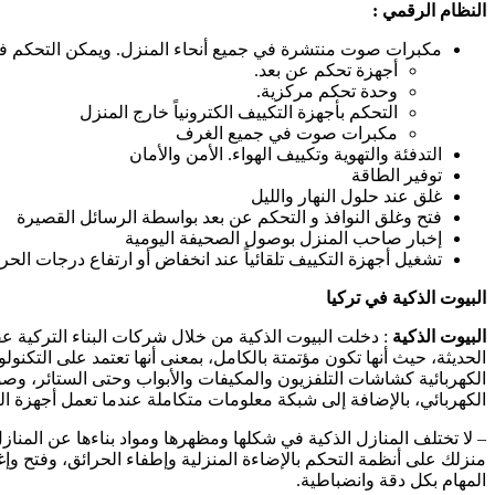
النظام الرقمي :
مكبرات صوت منتشرة في جميع أنحاء المنزل. ويمكن التحكم 
أجهزة تحكم عن بعد.
وحدة تحكم مركزية.
التحكم بأجهزة التكييف الكترونياً خارج المنزل
مكبرات صوت في جميع الغرف
التدفئة والتهوية وتكييف الهواء. الأمن والأمان
توفير الطاقة
غلق عند حلول النهار والليل
فتح وغلق النوافذ و التحكم عن بعد بواسطة الرسائل القصيرة
إخبار صاحب المنزل بوصول الصحيفة اليومية
تشغيل أجهزة التكييف تلقائياً عند انخفاض أو ارتفاع درجات الحر
البيوت الذكية في تركيا
البيوت الذكية
: دخلت البيوت الذكية من خلال شركات البناء التركية عقا
الحديثة، حيث أنها تكون مؤتمتة بالكامل، بمعنى أنها تعتمد على التك
الكهربائية كشاشات التلفزيون والمكيفات والأبواب وحتى الستائر، وصول
الكهربائي، بالإضافة إلى شبكة معلومات متكاملة عندما تعمل أجهزة التكيي
– لا تختلف المنازل الذكية في شكلها ومظهرها ومواد بناءها عن المنازل ا
منزلك على أنظمة التحكم بالإضاءة المنزلية وإطفاء الحرائق، وفتح وإغ
المهام بكل دقة وانضباطية.