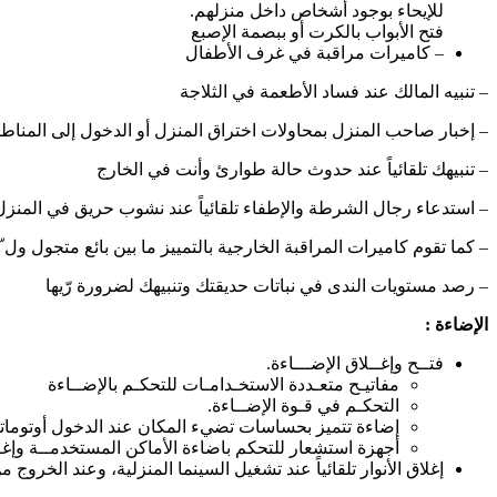
للإيحاء بوجود أشخاص داخل منزلهم.
فتح الأبواب بالكرت أو ببصمة الإصبع
– كاميرات مراقبة في غرف الأطفال
– تنبيه المالك عند فساد الأطعمة في الثلاجة
– إخبار صاحب المنزل بمحاولات اختراق المنزل أو الدخول إلى المناط
– تنبيهك تلقائياً عند حدوث حالة طوارئ وأنت في الخارج
– استدعاء رجال الشرطة والإطفاء تلقائياً عند نشوب حريق في المنزل
– كما تقوم كاميرات المراقبة الخارجية بالتمييز ما بين بائع متجول ول
– رصد مستويات الندى في نباتات حديقتك وتنبيهك لضرورة رّيها
الإضاءة :
فتــح وإغــلاق الإضـــاءة.
مفاتيـح متعـددة الاستخـدامـات للتحكـم بالإضــاءة
التحكـم في قـوة الإضــاءة.
إضاءة تتميز بحساسات تضيء المكان عند الدخول أوتوماتی
أجهزة استشعار للتحكم باضاءة الأماكن المستخدمــة وإغـ
إغلاق الأنوار تلقائياً عند تشغيل السينما المنزلية، وعند الخروج 