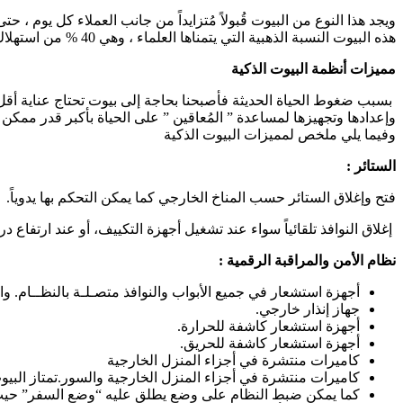
هذه البيوت النسبة الذهبية التي يتمناها العلماء ، وهي 40 % من استهلاك الطاقة .
مميزات أنظمة البيوت الذكية
بسبب ضغوط الحياة الحديثة فأصبحنا بحاجة إلى بيوت تحتاج عناية أقل ح
وإعدادها وتجهيزها لمساعدة ” المُعاقين ” على الحياة بأكبر قدر ممكن 
وفيما يلي ملخص لمميزات البيوت الذكية
الستائر :
فتح وإغلاق الستائر حسب المناخ الخارجي كما يمكن التحكم بها يدوياً.
إغلاق النوافذ تلقائياً سواء عند تشغيل أجهزة التكييف، أو عند ارتفاع د
نظام الأمن والمراقبة الرقمية :
أجهزة استشعار في جميع الأبواب والنوافذ متصـلـة بالنظــام. والا
جهاز إنذار خارجي.
أجهزة استشعار كاشفة للحرارة.
أجهزة استشعار كاشفة للحريق.
كاميرات منتشرة في أجزاء المنزل الخارجية
كاميرات منتشرة في أجزاء المنزل الخارجية والسور.تمتاز البيو
كما يمكن ضبط النظام على وضع يطلق عليه “وضع السفر” حيث يق