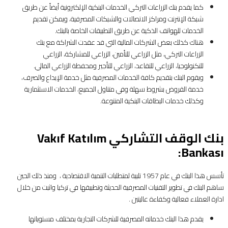
كما يقدم بنك الزراعات التركي الخدمات البنكية الإلكترونية أيضاً عن طريق
شبكة الإنترنت ومراكز الاتصالات والشبكات المصرفية، ويمكن تقديم
الخدمات للهواتف الذكية عن طريق التطبيقات الخاصة بالبنك.
هناك كذلك بعض الشركات المالية التي قد عقدت الشراكة مع بنك
الزراعات التركي، مثل الزراعي للتأمين، الزراعي للمشاركة، الزراعي
للتكنولوجيا، الزراعي للتقاعد، الزراعي للتأجير ومحفطة الزراعي المالي.
ويقوم البنك بتقديم كافة الخدمات المصرفية مثل خدمة الإيداع والصرف،
خدمة القروض بشروط سهلة وفي متناول الجميع، الخدمات الاستثمارية
وكذلك خدمات البطاقات البنكية المتنوعة.
بنك الوقف التشاركي Vakıf Katılım
:
Bankası
تأسس هذا البنك في عام 1957 تلبية لمتطلبات التنمية الاقتصادية ، ومنذ ذلك الحين
ساهم البنك في تطوير التقنيات المصرفية الحديثة وتطبيقها في تركيا واثبت من خلال
ادارة العملاء فعالية وكفاءة عاليتين .
يقدم هذا البنك خدماته المصرفية للشركات التجارية بمختلف مستوياتها