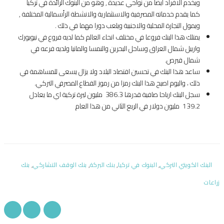
ويخدم الافراد ايضا من نواحي عديدة , وهو من البنوك الرائدة في تركيا
كما يقدم خدماته المصرفية والاستثمارية والانشطة الرأسمالية المختلفة ,
ويمول التجارة المحلية والاجنبية ويلعب دورا مهما في ذلك .
يمتلك هذا البنك فروعا في مختلف انحاء العالم كما لديه فروع في نيويورك
واربيل شمال العراق وساحل البحرين والنمسا والمانيا ولديه فرعه في
شمال قبرص.
ساعد هذا البنك في تحسين اقتصاد البلاد ولا يزال يسعى للمساهمة في
ذلك ، واليوم اصبح هذا البنك رمزا من رموز القطاع المصرفي التركي.
سجل البنك ارباحا صافية قدرها 386.3 مليون ليرة تركية اي ما يعادل
139.2 مليون دولار في الربع الثاني من هذا العام
,
,
,
,
البنك الكويتي التركي
البنوك في تركيا
بنك البركة
بنك الوقف التشاركي
بنك
زراعات