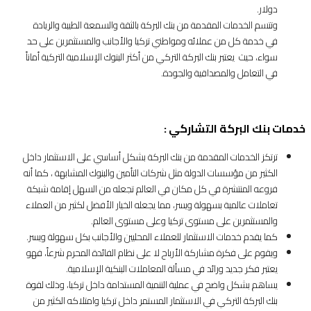
دولار.
وتتسم الخدمات المقدمة من بنك البركة بالثقة والسمعة الطيبة والريادة
في خدمة كل من عملائه ومواطني تركيا والأجانب والمستثمرين على حد
سواء، حيث يعتبر بنك البركة التركي من أكثر البنوك الإسلامية التركية أماناً
في التعامل والمصداقية والجودة.
خدمات بنك البركة التشاركي :
ترتكز الخدمات المقدمة من بنك البركة بشكل أساسي على الاستثمار داخل
الكثير من مؤسسات الدولة مثل شركات التأمين والبنوك المشابهة ، كما أنه
فروعه المنتشرة في كل مكان في العالم تجعله من السهل إقامة شبكة
تعاملات عالمية بسهولة ويسر، مما يجعله الخيار الأفضل لكثير من العملاء
والمستثمرين على مستوى تركيا وعلى مستوى العالم.
كما يقدم خدمات الاستثمار للعملاء المحليين والأجانب بكل سهولة ويسر.
ويقوم على فكرة مشاركة الأرباح لا على نظام الفائدة المحرم شرعاً، فهو
يعتبر فكر جديد ورائد في مسألة المعاملات البنكية الإسلامية.
يساهم بشكل واضح في عملية التنمية المستدامة داخل تركيا، وذلك لقوة
بنك البركة التركي في الاستثمار المستمر داخل تركيا وامتلاكه الكثير من