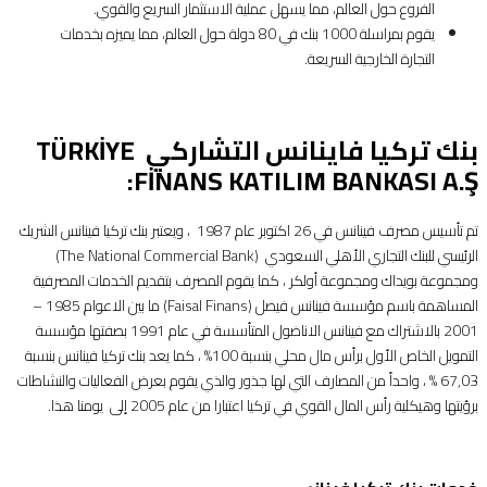
الفروع حول العالم، مما يسهل عملية الاستثمار السريع والقوي.
يقوم بمراسلة 1000 بنك في 80 دولة حول العالم، مما يميزه بخدمات
التجارة الخارجية السريعة.
بنك تركيا فاينانس التشاركي TÜRKİYE
FİNANS KATILIM BANKASI A.Ş:
تم تأسيس مصرف فينانس في 26 اكتوبر عام 1987 ، ويعتبر بنك تركيا فينانس الشريك
الرئيسي للبنك التجاري الأهلي السعودي (The National Commercial Bank)
ومجموعة بويداك ومجموعة أولكر ، كما يقوم المصرف بتقديم الخدمات المصرفية
المساهمة باسم مؤسسة فينانس فيصل (Faisal Finans) ما بين الاعوام 1985 –
2001 بالاشتراك مع فينانس الاناضول المتأسسة في عام 1991 بصفتها مؤسسة
التمويل الخاص الأول برأس مال محلي بنسبة 100% ، كما يعد بنك تركيا فينانس بنسبة
67,03 % ، واحداً من المصارف التي لها جذور والذي يقوم بعرض الفعاليات والنشاطات
برؤيتها وهيكلية رأس المال القوي في تركيا اعتبارا من عام 2005 إلى يومنا هذا.​​