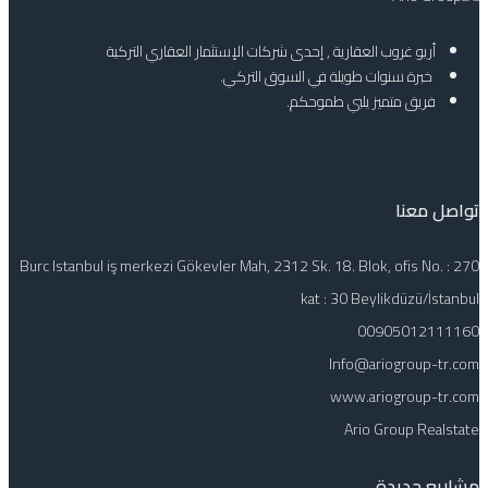
أريو غروب العقارية , إحدى شركات الإستثمار العقاري التركية
خبرة سنوات طويلة في السوق التركي.
فريق متميز يلبي طموحكم.
تواصل معنا
Burc Istanbul iş merkezi Gökevler Mah, 2312 Sk. 18. Blok, ofis No. : 270
kat : 30 Beylikdüzü/İstanbul
00905012111160
Info@ariogroup-tr.com
www.ariogroup-tr.com
Ario Group Realstate
مشاريع جديدة