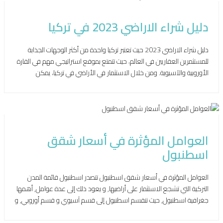
يوليو 18, 2023
دليل شراء الاراضي 2023 في تركيا
دليل شراء الاراضي 2023 حيث تعتبر تركيا واحدة من أكثر الوجهات الجذابة
للمستثمرين العقاريين في العالم، حيث تتمتع بموقع استراتيجي مهم في القارة
الأوروبية والآسيوية. ومن خلال الاستثمار في الأراضي في تركيا، يمكن
للمستثمرين تحقيق عوائد مربحة وزيادة قيمة الأصول العقارية الخاصة بهم.
وبالتالي تعد تركيا من أكثر الوجهات العقارية جاذبية في العالم ،حيث توفر […]
يناير 26, 2022
العوامل المؤثرة في أسعار شقق
اسطنبول
العوامل المؤثرة في أسعار شقق اسطنبول تتصدر اسطنبول قائمة المدن
التركية التي تشجع الاستثمار على أراضيها, و يعود ذلك إلى عدة عوامل, أهمها
جغرافية اسطنبول, حيث تنقسم اسطنبول إلى قسم آسيوي و قسم أوروبي, و
تحتوي على 39 بلدية, لكل منها خصائصها و ميزاتها, فمنها مناطق تشرف على
البحر و منها على مضيق البوسفور, و […]