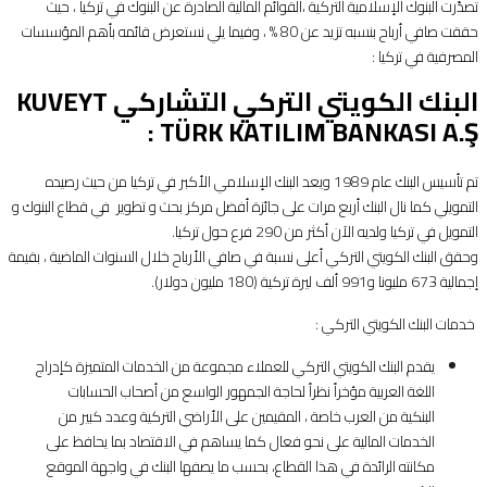
تصدّرت البنوك الإسلامية التركية ،القوائم المالية الصادرة عن البنوك في تركيا ، حيث
حققت صافي أرباح بنسبه تزيد عن 80 % ، وفيما يلي نستعرض قائمه بأهم المؤسسات
المصرفية في تركيا :
البنك الكويتي التركي التشاركي KUVEYT
TÜRK KATILIM BANKASI A.Ş :
تم تأسيس البنك عام 1989 ويعد البنك الإسلامي الأكبر في تركيا من حيث رصيده
التمويلي كما نال البنك أربع مرات على جائزة أفضل مركز بحث و تطوير في قطاع البنوك و
التمويل في تركيا ولديه الآن أكثر من 290 فرع حول تركيا.
وحقق البنك الكويتي التركي أعلى نسبة في صافي الأرباح خلال السنوات الماضية ، بقيمة
إجمالية 673 مليونا و991 ألف ليرة تركية (180 مليون دولار).
خدمات البنك الكويتي التركي :
يقدم البنك الكويتي التركي للعملاء مجموعة من الخدمات المتميزة كإدراج
اللغة العربية مؤخراً نظراً لحاجة الجمهور الواسع من أصحاب الحسابات
البنكية من العرب خاصة ، المقيمين على الأراضي التركية وعدد كبير من
الخدمات المالية على نحو فعال كما يساهم في الاقتصاد بما يحافظ على
مكانته الرائدة في هذا القطاع، بحسب ما يصفها البنك في واجهة الموقع