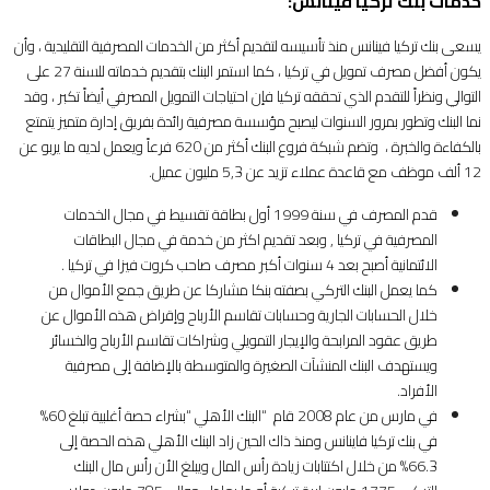
خدمات بنك تركيا فينانس:
يسعى بنك تركيا فينانس منذ تأسيسه لتقديم أكثر من الخدمات المصرفية التقليدية ، وأن
يكون أفضل مصرف تمويل في تركيا ، كما استمر البنك بتقديم خدماته للسنة 27 على
التوالي ونظراً للتقدم الذي تحققه تركيا فإن احتياجات التمويل المصرفي أيضاً تكبر ، وقد
نما البنك وتطور بمرور السنوات ليصبح مؤسسة مصرفية رائدة بفريق إدارة متميز يتمتع
بالكفاءة والخبرة ، وتضم شبكة فروع البنك أكثر من 620 فرعاً ويعمل لديه ما يربو عن
12 ألف موظف مع قاعدة عملاء تزيد عن 5,3 مليون عميل.
قدم المصرف في سنة 1999 أول بطاقة تقسيط في مجال الخدمات
المصرفية في تركيا , وبعد تقديم اكثر من خدمة في مجال البطاقات
الائتمانية أصبح بعد 4 سنوات أكبر مصرف صاحب كروت فيزا في تركيا .
كما يعمل البنك التركي بصفته بنكا مشاركا عن طريق جمع الأموال من
خلال الحسابات الجارية وحسابات تقاسم الأرباح وإقراض هذه الأموال عن
طريق عقود المرابحة والإيجار التمويلي وشراكات تقاسم الأرباح والخسائر
ويستهدف البنك المنشآت الصغيرة والمتوسطة بالإضافة إلى مصرفية
الأفراد.
في مارس من عام 2008 قام “البنك الأهلي “بشراء حصة أغلبية تبلغ 60%
في بنك تركيا فاينانس ومنذ ذاك الحين زاد البنك الأهلي هذه الحصة إلى
66.3% من خلال اكتتابات زيادة رأس المال ويبلغ الأن رأس مال البنك