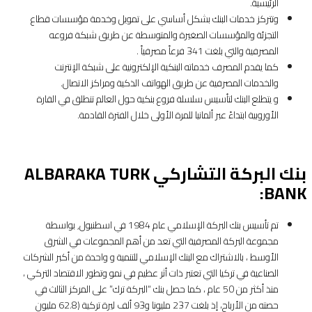
الرئيسية.
وتتركز خدمات البنك بشكل أساسي على تمويل وخدمة مؤسسات قطاع
التجزئة والمؤسسات الصغيرة والمتوسطة عن طريق شبكة فروعه
المصرفية والتي بلغت 341 فرعاً مصرفياً .
كما يقدم المصرف خدماته البنكية الإلكترونية على شبكة الإنترنت
والخدمات المصرفية عن طريق الهواتف الذكية ومراكز الاتصال.
و يتطلع البنك لتأسيس سلسلة فروع بنكية حول العالم تنطلق في القارة
الأوروبية ابتداءً عبر ألمانيا للمرة الأولى خلال الفترة القادمة.
بنك البركة التشاركي ALBARAKA TURK
BANK:
تم تأسيس بنك البركة الإسلامي عام 1984 في اسطنبول, بواسطة
مجموعة البركة المصرفية التي تعد من أهم المجموعات في الشرق
الأوسط ، بالاشتراك مع البنك الإسلامي للتنمية و واحدة من أكبر الشركات
الصناعية في تركيا التي تعتبر ذات أثر عظيم في نمو وتطور الاقتصاد التركي ،
منذ أكثر من 50 عام ، كما حصل بنك “البركة ترك” على المركز الثالث في
حصته من الأرباح، إذ بلغت 237 مليونا و93 ألف ليرة تركية (62.8 مليون