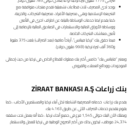
التركي 1775 مليون ليرة تركية أو ما يعادل حوالي 785 مليون دولار.
يوجد لدى المصرف ثلاث قطاعات تشغيلية تقدم منتجات متوافقة مع
الشريعة الإسلامية وهي مصرفية الأفراد، مصرفية الشركات، والخزينة،
كما يقدم ايضا خدمات الوساطة بالنيابة عن اطراف اخرى في التأمين
ووساطة الأوراق المالية والاستثمارات في الصناديق المالية بالإضافة إلى
تأمين معاشات الشركات الخاصة.
فيما حقق بنك “تركيا فينانس”، أرباحاً صافية (بعد الضرائب) بلغت 375 مليونا
و360 ألف ليرة تركية (99.8 مليون دولار).
ويعتبر “فاينانس بنك” خامس أكبر بنك مملوك للقطاع الخاص في تركيا من حيث إجمالي
الموجودات وودائع العملاء والقروض.
بنك زراعات ZİRAAT BANKASI A.Ş
يقدم بنك زراعات خدماته المصرفية الشاملة لكل أبناء تركيا والمستثمرين الأجانب ، كما
يقوم بتقديم خدمات الصراف الآلي عن طريق 4.163 بنك.
ويمتلك الآن البنك حوالي 1,545 فرع في جميع أنحاء تركيا ، كما أنه يعمل تحت سقفه
24,374 موظف، ليكون بذلك من أكبر الصروح الوطنية في تركيا للعمل والاستثمار.